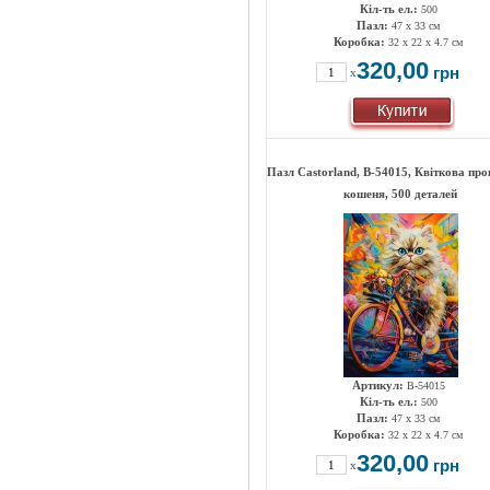
Кіл-ть ел.:
500
Пазл:
47 х 33 см
Коробка:
32 x 22 x 4.7 см
320,00
грн
x
Пазл Castorland, B-54015, Квіткова пр
кошеня, 500 деталей
Артикул:
B-54015
Кіл-ть ел.:
500
Пазл:
47 х 33 см
Коробка:
32 x 22 x 4.7 см
320,00
грн
x