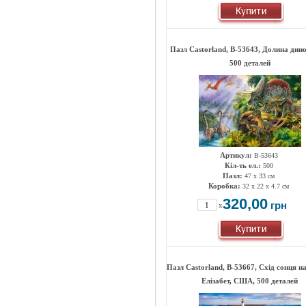
Пазл Castorland, B-53643, Долина дино
500 деталей
Артикул:
B-53643
Кіл-ть ел.:
500
Пазл:
47 х 33 см
Коробка:
32 x 22 x 4.7 см
320,00
грн
x
Пазл Castorland, B-53667, Схід сонця н
Елізабет, США, 500 деталей