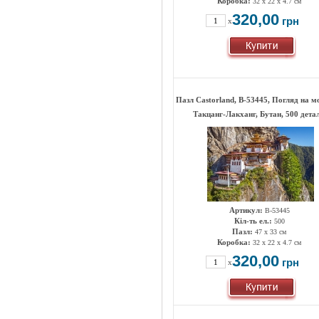
Коробка:
32 x 22 x 4.7 см
320,00
грн
x
Пазл Castorland, B-53445, Погляд на м
Такцанг-Лакханг, Бутан, 500 дета
Артикул:
B-53445
Кіл-ть ел.:
500
Пазл:
47 х 33 см
Коробка:
32 x 22 x 4.7 см
320,00
грн
x