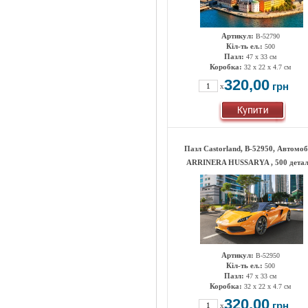
Артикул:
B-52790
Кіл-ть ел.:
500
Пазл:
47 х 33 см
Коробка:
32 x 22 x 4.7 см
320,00
грн
x
Пазл Castorland, B-52950, Автомоб
ARRINERA HUSSARYA , 500 дета
Артикул:
B-52950
Кіл-ть ел.:
500
Пазл:
47 х 33 см
Коробка:
32 x 22 x 4.7 см
320,00
грн
x