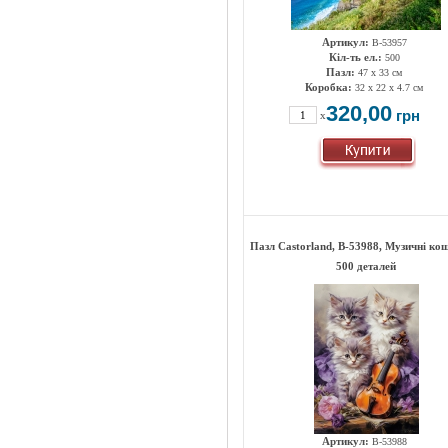
Артикул:
B-53957
Кіл-ть ел.:
500
Пазл:
47 х 33 см
Коробка:
32 x 22 x 4.7 см
320,00
грн
x
Пазл Castorland, B-53988, Музичні ко
500 деталей
Артикул:
B-53988