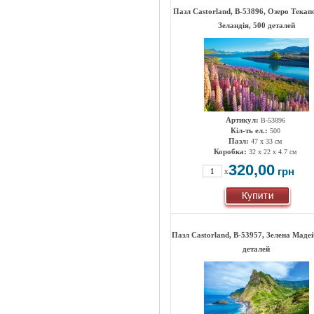
Пазл Castorland, B-53896, Озеро Текап
Зеландія, 500 деталей
Артикул:
B-53896
Кіл-ть ел.:
500
Пазл:
47 х 33 см
Коробка:
32 x 22 x 4.7 см
320,00
грн
x
Пазл Castorland, B-53957, Зелена Маде
деталей