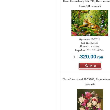
Пазл Castorland, B-53711, Його вели
Тигр, 500 деталей
Артикул:
B-53711
Кіл-ть ел.:
500
Пазл:
47 х 33 см
Коробка:
32 x 22 x 4.7 см
320,00
грн
x
Пазл Castorland, B-53780, Гарні півоні
деталей