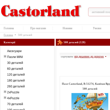
Головна
Про магазин
Новини
Умови
Головна
500 деталей
Категорії
500 деталей (128)
Аксесуари
сортувати:
від дешевих до дорогих
Пазли MINI
30 деталей
60 деталей
120 деталей
180 деталей
Пазл Castorland, B-51274, Капітан Вр
260 деталей
500 деталей
2xPuzzle
4xPuzzle
70 деталей