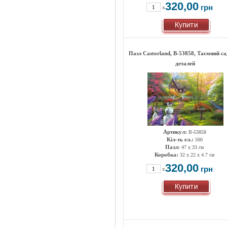
320,00
грн
x
Пазл Castorland, B-53858, Таємний са
деталей
Артикул:
B-53858
Кіл-ть ел.:
500
Пазл:
47 х 33 см
Коробка:
32 x 22 x 4.7 см
320,00
грн
x