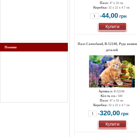
Пазл:
47 х 33 см
Коробка:
32 x 22 x 4.7 см
44,00
грн
x
Пазл Castorland, B-52240, Руде кошен
Новини
деталей
Артикул:
B-52240
Кіл-ть ел.:
500
Пазл:
47 х 33 см
Коробка:
32 x 22 x 4.7 см
320,00
грн
x