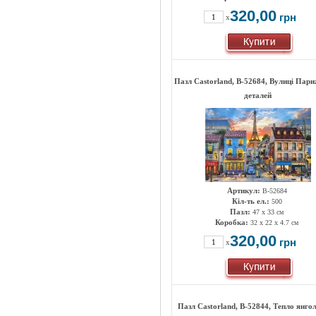
320,00
грн
x
Пазл Castorland, B-52684, Вулиці Пари
деталей
Артикул:
B-52684
Кіл-ть ел.:
500
Пазл:
47 х 33 см
Коробка:
32 x 22 x 4.7 см
320,00
грн
x
Пазл Castorland, B-52844, Тепло янгол