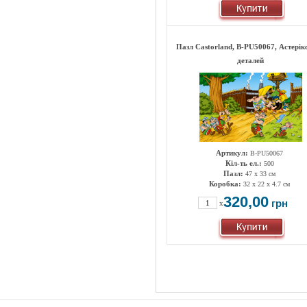
Пазл Castorland, B-PU50067, Астерік
деталей
Артикул:
B-PU50067
Кіл-ть ел.:
500
Пазл:
47 х 33 см
Коробка:
32 x 22 x 4.7 см
320,00
грн
x