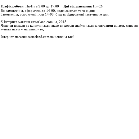
Графік роботи:
Пн-Пт с 9:00 до 17:00
Дні відправлення:
Пн-Сб
Всі замовлення, оформлені до 14-00, надсилаються того ж дня.
Замовлення, оформлені після 14-00, будуть відправлені наступного дня.
© Інтернет-магазин castorland.com.ua, 2015
Якщо ви шукали де купити пазли, якщо ви хотіли знайти пазли за оптовими цінами, якщо ви 
купити пазли у магазині - то,
Інтернет-магазин castorland.com.ua чекає на вас!