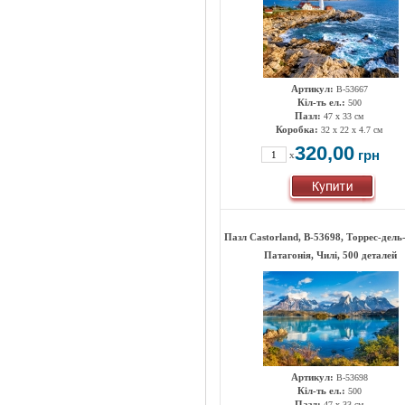
Артикул:
B-53667
Кіл-ть ел.:
500
Пазл:
47 х 33 см
Коробка:
32 x 22 x 4.7 см
320,00
грн
x
Пазл Castorland, B-53698, Торрес-дель
Патагонія, Чилі, 500 деталей
Артикул:
B-53698
Кіл-ть ел.:
500
Пазл:
47 х 33 см