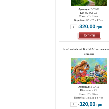
Артикул:
B-53582
Кіл-ть ел.:
500
Пазл:
47 х 33 см
Коробка:
32 x 22 x 4.7 см
320,00
грн
x
Пазл Castorland, B-53612, Час перекус
деталей
Артикул:
B-53612
Кіл-ть ел.:
500
Пазл:
47 х 33 см
Коробка:
32 x 22 x 4.7 см
320,00
грн
x