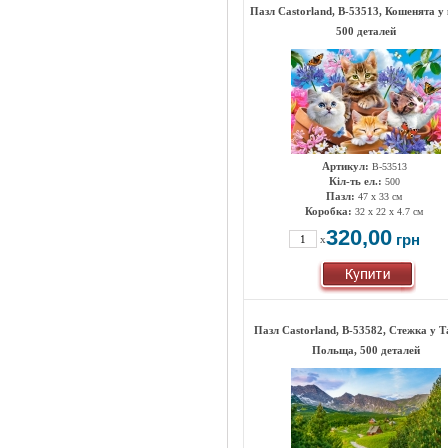
Пазл Castorland, B-53513, Кошенята у 
500 деталей
Артикул:
B-53513
Кіл-ть ел.:
500
Пазл:
47 х 33 см
Коробка:
32 x 22 x 4.7 см
320,00
грн
x
Пазл Castorland, B-53582, Стежка у Т
Польща, 500 деталей