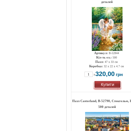
деталей
Артикул:
B-52844
Кіл-ть ел.:
500
Пазл:
47 х 33 см
Коробка:
32 x 22 x 4.7 см
320,00
грн
x
Пазл Castorland, B-52790, Стокгольм, 
500 деталей