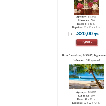
Артикул:
B-53780
Кіл-ть ел.:
500
Пазл:
47 х 33 см
Коробка:
32 x 22 x 4.7 см
320,00
грн
x
Пазл Castorland, B-53827, Відпочин
Сейшелах, 500 деталей
Артикул:
B-53827
Кіл-ть ел.:
500
Пазл:
47 х 33 см
Коробка:
32 x 22 x 4.7 см