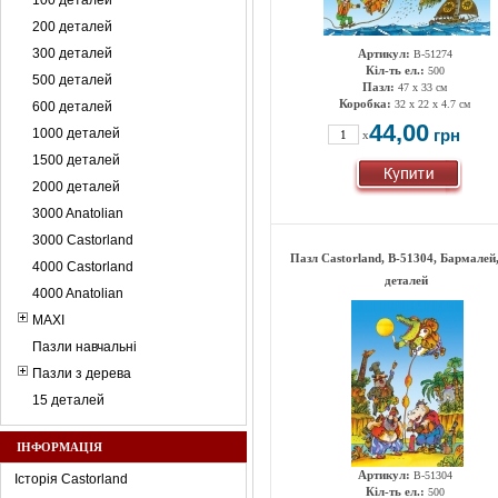
100 деталей
200 деталей
300 деталей
Артикул:
B-51274
Кіл-ть ел.:
500
500 деталей
Пазл:
47 х 33 см
Коробка:
32 x 22 x 4.7 см
600 деталей
44,00
1000 деталей
грн
x
1500 деталей
2000 деталей
3000 Anatolian
3000 Castorland
Пазл Castorland, B-51304, Бармалей
4000 Castorland
деталей
4000 Anatolian
MAXI
Пазли навчальні
Пазли з дерева
15 деталей
ІНФОРМАЦІЯ
Артикул:
B-51304
Історія Castorland
Кіл-ть ел.:
500