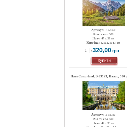
Артикул:
B-53360
Кіл-ть ел.:
500
Пазл:
47 х 33 см
Коробка:
32 x 22 x 4.7 см
320,00
грн
x
Пазл Castorland, B-53193, Палац, 500 
Артикул:
B-53193
Кіл-ть ел.:
500
Пазл:
47 х 33 см