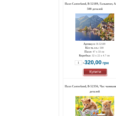
Пазл Castorland, B-52189, Гальштат, А
500 деталей
Артикул:
B-52189
Кіл-ть ел.:
500
Пазл:
47 х 33 см
Коробка:
32 x 22 x 4.7 см
320,00
грн
x
Пазл Castorland, B-52356, Час чаюван
деталей