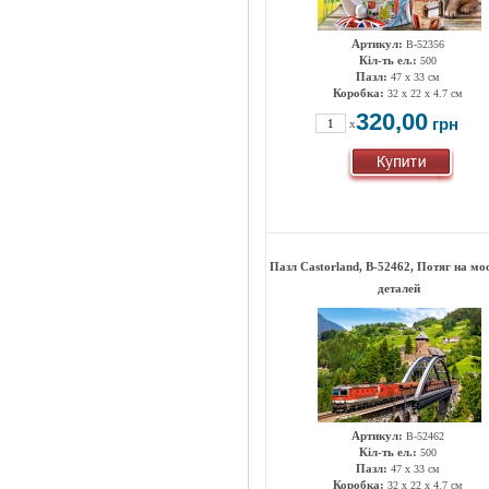
Артикул:
B-52356
Кіл-ть ел.:
500
Пазл:
47 х 33 см
Коробка:
32 x 22 x 4.7 см
320,00
грн
x
Пазл Castorland, B-52462, Потяг на мос
деталей
Артикул:
B-52462
Кіл-ть ел.:
500
Пазл:
47 х 33 см
Коробка:
32 x 22 x 4.7 см