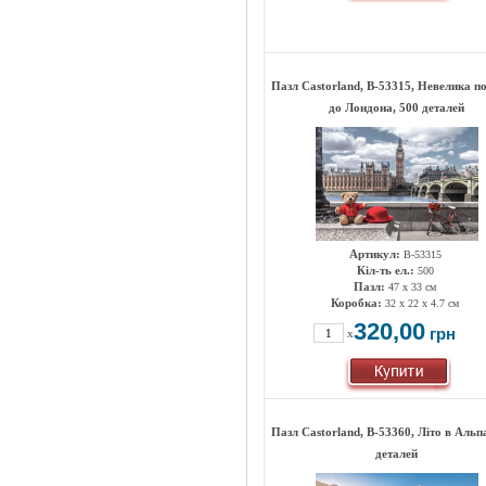
Пазл Castorland, B-53315, Невелика 
до Лондона, 500 деталей
Артикул:
B-53315
Кіл-ть ел.:
500
Пазл:
47 х 33 см
Коробка:
32 x 22 x 4.7 см
320,00
грн
x
Пазл Castorland, B-53360, Літо в Альп
деталей