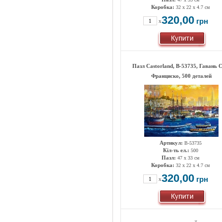
Коробка:
32 x 22 x 4.7 см
320,00
грн
x
Пазл Castorland, B-53735, Гавань 
Франциско, 500 деталей
Артикул:
B-53735
Кіл-ть ел.:
500
Пазл:
47 х 33 см
Коробка:
32 x 22 x 4.7 см
320,00
грн
x