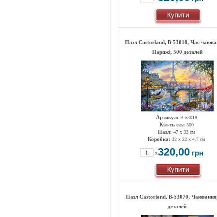
Пазл Castorland, B-53018, Час чаюва
Парижі, 500 деталей
Артикул:
B-53018
Кіл-ть ел.:
500
Пазл:
47 х 33 см
Коробка:
32 x 22 x 4.7 см
320,00
грн
x
Пазл Castorland, B-53070, Чаювання
деталей