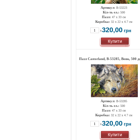
Артикул:
B-53223
Кіл-ть ел.:
500
Пазл:
47 х 33 см
Коробка:
32 x 22 x 4.7 см
320,00
грн
x
Пазл Castorland, B-53285, Вовк, 500 д
Артикул:
B-53285
Кіл-ть ел.:
500
Пазл:
47 х 33 см
Коробка:
32 x 22 x 4.7 см
320,00
грн
x