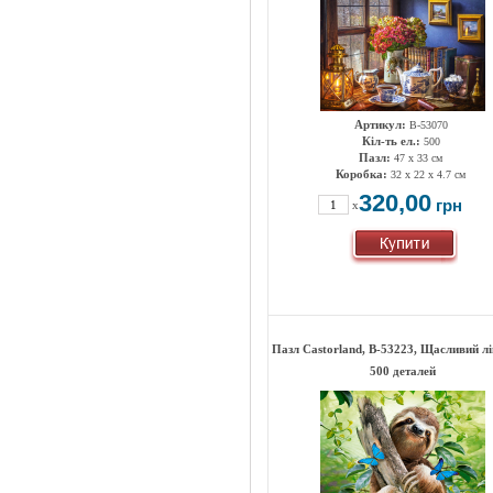
Артикул:
B-53070
Кіл-ть ел.:
500
Пазл:
47 х 33 см
Коробка:
32 x 22 x 4.7 см
320,00
грн
x
Пазл Castorland, B-53223, Щасливий лі
500 деталей