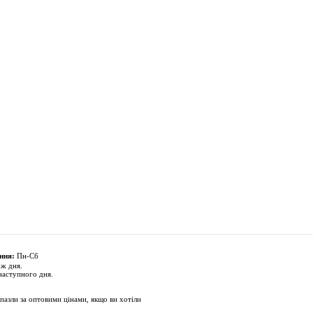
ння:
Пн-Сб
 ж дня.
наступного дня.
пазли за оптовими цінами, якщо ви хотіли