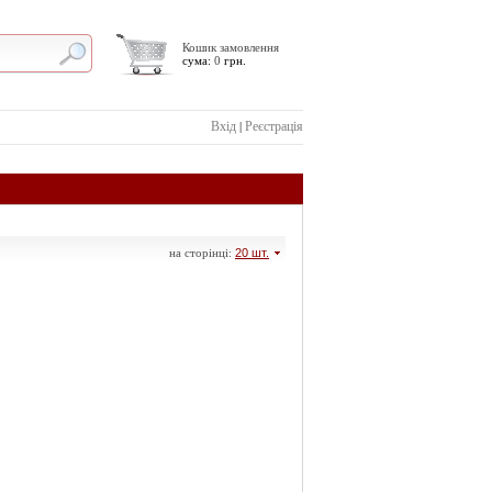
Кошик замовлення
сума:
0
грн.
Вхід
Реєстрація
|
на сторінці:
20 шт.