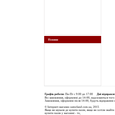
Новини
Графік роботи:
Пн-Пт с 9:00 до 17:00
Дні відправле
Всі замовлення, оформлені до 14-00, надсилаються того
Замовлення, оформлені після 14-00, будуть відправлені 
© Інтернет-магазин castorland.com.ua, 2015
Якщо ви шукали де купити пазли, якщо ви хотіли знайти 
купити пазли у магазині - то,