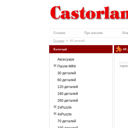
Головна
Про магазин
Нов
Головна
60 деталей
Категорії
60 
Аксесуари
сорту
Пазли MINI
30 деталей
60 деталей
120 деталей
180 деталей
260 деталей
2xPuzzle
4xPuzzle
70 деталей