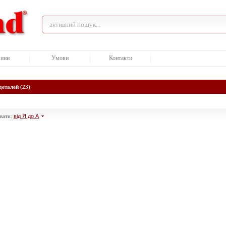
ини
Умови
Контакти
деталей (23)
вати:
від Я до А