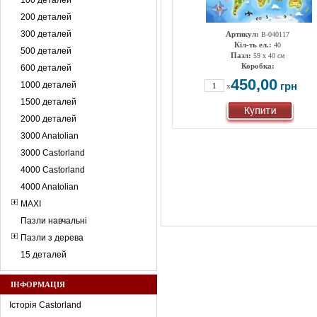
100 деталей
200 деталей
300 деталей
Артикул:
B-040117
Кіл-ть ел.:
40
500 деталей
Пазл:
59 х 40 см
Коробка:
600 деталей
450,00
1000 деталей
грн
x
1500 деталей
2000 деталей
3000 Anatolian
3000 Castorland
4000 Castorland
4000 Anatolian
MAXI
Пазли навчальні
Пазли з дерева
15 деталей
ІНФОРМАЦІЯ
Історія Castorland