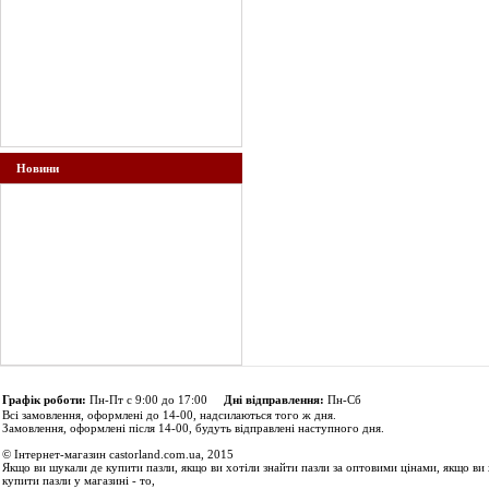
Новини
Графік роботи:
Пн-Пт с 9:00 до 17:00
Дні відправлення:
Пн-Сб
Всі замовлення, оформлені до 14-00, надсилаються того ж дня.
Замовлення, оформлені після 14-00, будуть відправлені наступного дня.
© Інтернет-магазин castorland.com.ua, 2015
Якщо ви шукали де купити пазли, якщо ви хотіли знайти пазли за оптовими цінами, якщо ви 
купити пазли у магазині - то,