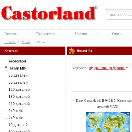
Головна
Про магазин
Новини
Умови
Головна
MAXI
40maxi
Категорії
40maxi (3)
Аксесуари
сортувати:
від дешевих до дорогих
Пазли MINI
30 деталей
60 деталей
120 деталей
180 деталей
Пазл Castorland, B-040117, Карта сві
260 деталей
деталей MAXI
2xPuzzle
4xPuzzle
70 деталей