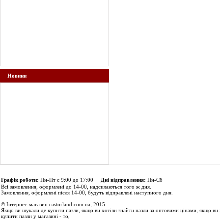
Новини
Графік роботи:
Пн-Пт с 9:00 до 17:00
Дні відправлення:
Пн-Сб
Всі замовлення, оформлені до 14-00, надсилаються того ж дня.
Замовлення, оформлені після 14-00, будуть відправлені наступного дня.
© Інтернет-магазин castorland.com.ua, 2015
Якщо ви шукали де купити пазли, якщо ви хотіли знайти пазли за оптовими цінами, якщо ви 
купити пазли у магазині - то,