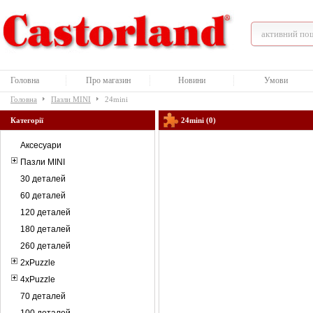
Головна
Про магазин
Новини
Умови
Головна
Пазли MINI
24mini
Категорії
24mini (0)
Аксесуари
Пазли MINI
30 деталей
60 деталей
120 деталей
180 деталей
260 деталей
2xPuzzle
4xPuzzle
70 деталей