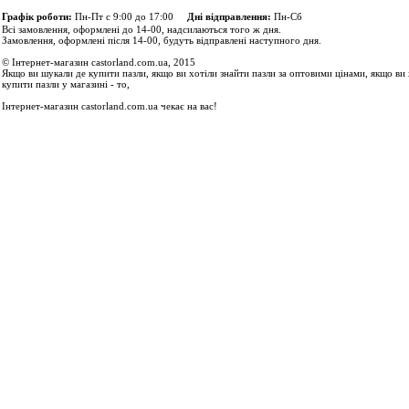
Графік роботи:
Пн-Пт с 9:00 до 17:00
Дні відправлення:
Пн-Сб
Всі замовлення, оформлені до 14-00, надсилаються того ж дня.
Замовлення, оформлені після 14-00, будуть відправлені наступного дня.
© Інтернет-магазин castorland.com.ua, 2015
Якщо ви шукали де купити пазли, якщо ви хотіли знайти пазли за оптовими цінами, якщо ви 
купити пазли у магазині - то,
Інтернет-магазин castorland.com.ua чекає на вас!