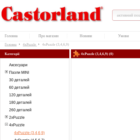
Головна
Про магазин
Новини
Умови
Головна
4xPuzzle
4xPuzzle (3,4,6,9)
Категорії
4xPuzzle (3,4,6,9) (0)
Аксесуари
Пазли MINI
30 деталей
60 деталей
120 деталей
180 деталей
260 деталей
2xPuzzle
4xPuzzle
4xPuzzle (3,4,6,9)