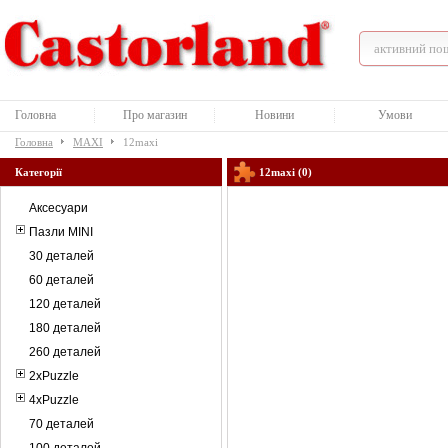
Головна
Про магазин
Новини
Умови
Головна
MAXI
12maxi
Категорії
12maxi (0)
Аксесуари
Пазли MINI
30 деталей
60 деталей
120 деталей
180 деталей
260 деталей
2xPuzzle
4xPuzzle
70 деталей