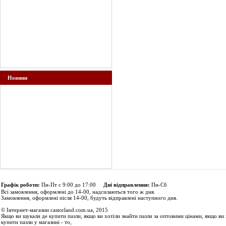
Новини
Графік роботи:
Пн-Пт с 9:00 до 17:00
Дні відправлення:
Пн-Сб
Всі замовлення, оформлені до 14-00, надсилаються того ж дня.
Замовлення, оформлені після 14-00, будуть відправлені наступного дня.
© Інтернет-магазин castorland.com.ua, 2015
Якщо ви шукали де купити пазли, якщо ви хотіли знайти пазли за оптовими цінами, якщо ви 
купити пазли у магазині - то,