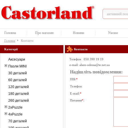
Головна
Про магазин
Новини
Умови
Головна
Контакти
Категорії
Контакти
Аксесуари
Телефон 050 390 19 19
e-mail:
alsen-odessa@te.net.ua
Пазли MINI
Надішліть повідомлення:
30 деталей
ПІБ:
*
60 деталей
Телефон:
120 деталей
180 деталей
E-mail:
*
260 деталей
Питання
*
:
2xPuzzle
4xPuzzle
70 деталей