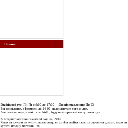
Новини
Графік роботи:
Пн-Пт с 9:00 до 17:00
Дні відправлення:
Пн-Сб
Всі замовлення, оформлені до 14-00, надсилаються того ж дня.
Замовлення, оформлені після 14-00, будуть відправлені наступного дня.
© Інтернет-магазин castorland.com.ua, 2015
Якщо ви шукали де купити пазли, якщо ви хотіли знайти пазли за оптовими цінами, якщо ви 
купити пазли у магазині - то,