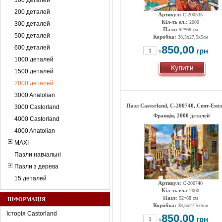
100 деталей
200 деталей
Артикул:
C-200535
Кіл-ть ел.:
2000
300 деталей
Пазл:
92*68 см
500 деталей
Коробка:
38,5х27,5х5см
850,00
600 деталей
грн
x
1000 деталей
1500 деталей
2000 деталей
3000 Anatolian
Пазл Castorland, C-200740, Сент-Емі
3000 Castorland
Франція, 2000 деталей
4000 Castorland
4000 Anatolian
MAXI
Пазли навчальні
Пазли з дерева
15 деталей
Артикул:
C-200740
Кіл-ть ел.:
2000
Пазл:
92*68 см
ІНФОРМАЦІЯ
Коробка:
38,5х27,5х5см
Історія Castorland
850,00
грн
x