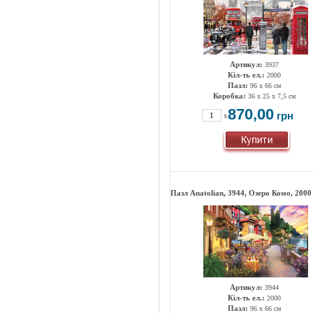
Артикул:
3937
Кіл-ть ел.:
2000
Пазл:
96 x 66 см
Коробка:
36 х 25 х 7,5 см
870,00
грн
x
Пазл Anatolian, 3944, Озеро Комо, 2000
Артикул:
3944
Кіл-ть ел.:
2000
Пазл:
96 x 66 см