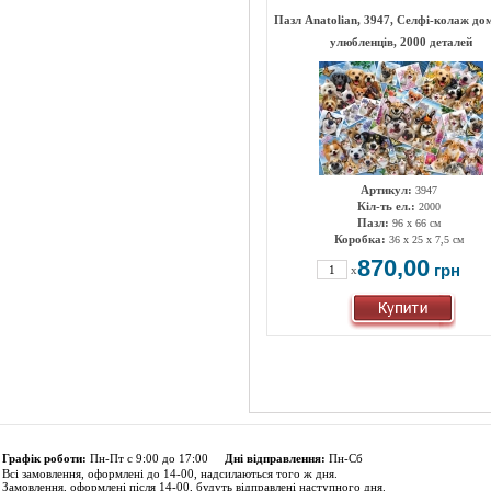
Пазл Anatolian, 3947, Селфі-колаж д
улюбленців, 2000 деталей
Артикул:
3947
Кіл-ть ел.:
2000
Пазл:
96 x 66 см
Коробка:
36 х 25 х 7,5 см
870,00
грн
x
Графік роботи:
Пн-Пт с 9:00 до 17:00
Дні відправлення:
Пн-Сб
Всі замовлення, оформлені до 14-00, надсилаються того ж дня.
Замовлення, оформлені після 14-00, будуть відправлені наступного дня.