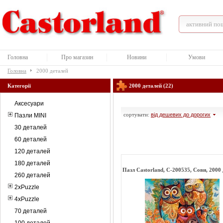
Головна
Про магазин
Новини
Умови
Головна
2000 деталей
Категорії
2000 деталей (22)
Аксесуари
сортувати:
від дешевих до дорогих
Пазли MINI
30 деталей
60 деталей
120 деталей
180 деталей
Пазл Castorland, C-200535, Сови, 2000
260 деталей
2xPuzzle
4xPuzzle
70 деталей