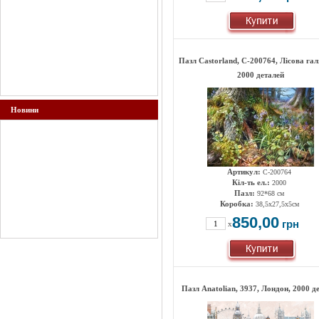
Пазл Castorland, C-200764, Лісова га
2000 деталей
Новини
Артикул:
C-200764
Кіл-ть ел.:
2000
Пазл:
92*68 см
Коробка:
38,5х27,5х5см
850,00
грн
x
Пазл Anatolian, 3937, Лондон, 2000 д