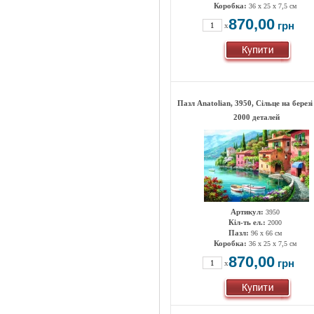
Коробка:
36 х 25 х 7,5 см
870,00
грн
x
Пазл Anatolian, 3950, Сільце на березі
2000 деталей
Артикул:
3950
Кіл-ть ел.:
2000
Пазл:
96 x 66 см
Коробка:
36 х 25 х 7,5 см
870,00
грн
x