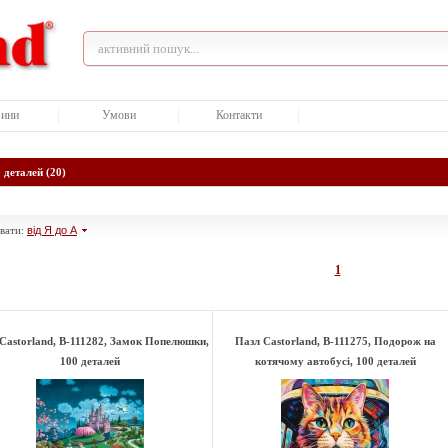
ини
Умови
Контакти
 деталей (20)
вати:
від Я до А
1
Castorland, B-111282, Замок Попелюшки,
Пазл Castorland, B-111275, Подорож на
100 деталей
котячому автобусі, 100 деталей