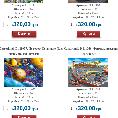
Артикул:
Артикул:
B-111121
B-111107
Кіл-ть ел.:
Кіл-ть ел.:
100
100
Пазл:
Пазл:
40 x 29 см
40 x 29 см
Коробка:
Коробка:
32 x 22 x 4.7 см
32 x 22 x 4.7 см
320,00
320,00
грн
грн
x
x
Castorland, B-111077, Подорож Сонячною
Пазл Castorland, B-111046, Формула перегоні
системою, 100 деталей
100 деталей
Артикул:
Артикул:
B-111077
B-111046
Кіл-ть ел.:
Кіл-ть ел.:
100
100
Пазл:
Пазл:
40 x 29 см
40 x 29 см
Коробка:
Коробка:
32 x 22 x 4.7 см
32 x 22 x 4.7 см
320,00
320,00
грн
грн
x
x