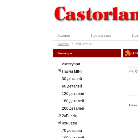
Головна
Про магазин
Нов
Головна
100 деталей
Категорії
100
Аксесуари
сорту
Пазли MINI
30 деталей
60 деталей
120 деталей
180 деталей
Пазл 
260 деталей
2xPuzzle
4xPuzzle
70 деталей