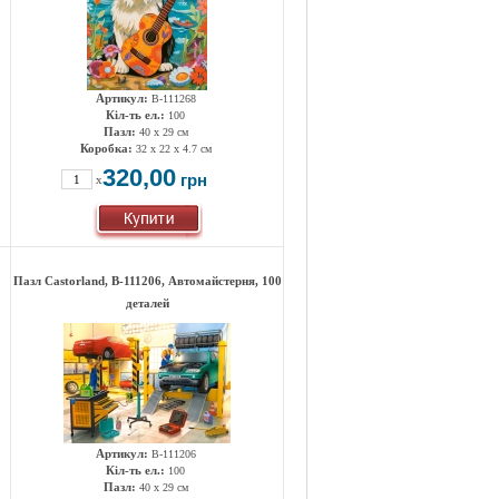
Артикул:
B-111268
Кіл-ть ел.:
100
Пазл:
40 x 29 см
Коробка:
32 x 22 x 4.7 см
320,00
грн
x
Пазл Castorland, B-111206, Автомайстерня, 100
деталей
Артикул:
B-111206
Кіл-ть ел.:
100
Пазл:
40 x 29 см