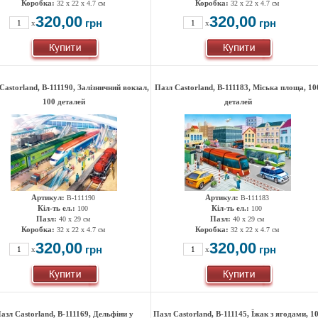
Коробка:
Коробка:
32 x 22 x 4.7 см
32 x 22 x 4.7 см
320,00
320,00
грн
грн
x
x
Castorland, B-111190, Залізничний вокзал,
Пазл Castorland, B-111183, Міська площа, 10
100 деталей
деталей
Артикул:
Артикул:
B-111190
B-111183
Кіл-ть ел.:
Кіл-ть ел.:
100
100
Пазл:
Пазл:
40 x 29 см
40 x 29 см
Коробка:
Коробка:
32 x 22 x 4.7 см
32 x 22 x 4.7 см
320,00
320,00
грн
грн
x
x
азл Castorland, B-111169, Дельфіни у
Пазл Castorland, B-111145, Їжак з ягодами, 1