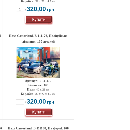
Коробка:
32 x 22 x 4.7 см
320,00
грн
x
0
Пазл Castorland, B-111176, Поліцейська
дільниця, 100 деталей
Артикул:
B-111176
Кіл-ть ел.:
100
Пазл:
40 x 29 см
Коробка:
32 x 22 x 4.7 см
320,00
грн
x
00
Пазл Castorland, B-111138, На фермі, 100