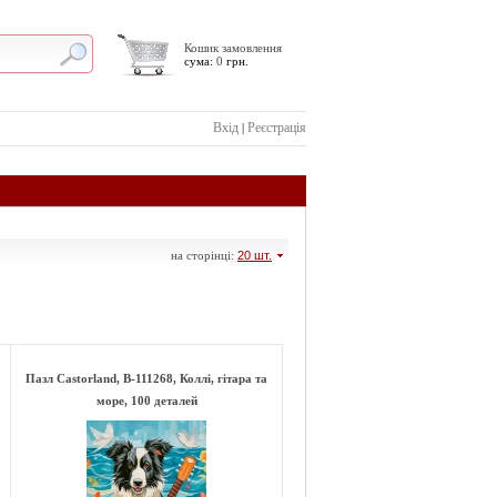
Кошик замовлення
сума:
0
грн.
Вхід
Реєстрація
|
на сторінці:
20 шт.
Пазл Castorland, B-111268, Коллі, гітара та
море, 100 деталей