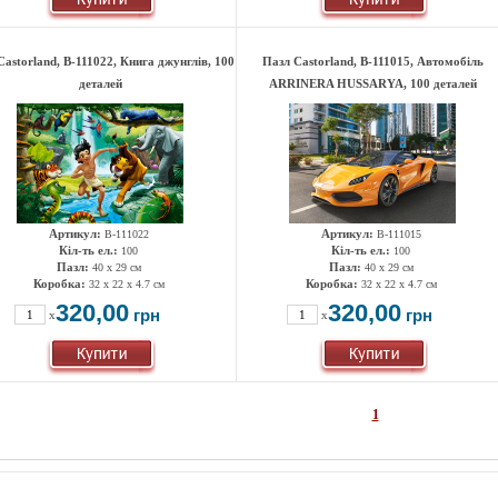
Castorland, B-111022, Книга джунглів, 100
Пазл Castorland, B-111015, Автомобіль
деталей
ARRINERA HUSSARYA, 100 деталей
Артикул:
Артикул:
B-111022
B-111015
Кіл-ть ел.:
Кіл-ть ел.:
100
100
Пазл:
Пазл:
40 x 29 см
40 x 29 см
Коробка:
Коробка:
32 x 22 x 4.7 см
32 x 22 x 4.7 см
320,00
320,00
грн
грн
x
x
1