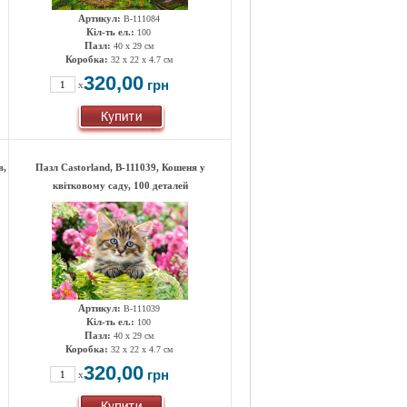
Артикул:
B-111084
Кіл-ть ел.:
100
Пазл:
40 x 29 см
Коробка:
32 x 22 x 4.7 см
320,00
грн
x
в,
Пазл Castorland, B-111039, Кошеня у
квітковому саду, 100 деталей
Артикул:
B-111039
Кіл-ть ел.:
100
Пазл:
40 x 29 см
Коробка:
32 x 22 x 4.7 см
320,00
грн
x