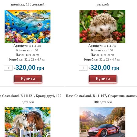
тропіках, 100 деталей
деталей
Артикул:
Артикул:
B-111169
B-111145
Кіл-ть ел.:
Кіл-ть ел.:
100
100
Пазл:
Пазл:
40 x 29 см
40 x 29 см
Коробка:
Коробка:
32 x 22 x 4.7 см
32 x 22 x 4.7 см
320,00
320,00
грн
грн
x
x
 Castorland, B-111121, Кращі друзі, 100
Пазл Castorland, B-111107, Спортивна машин
деталей
100 деталей