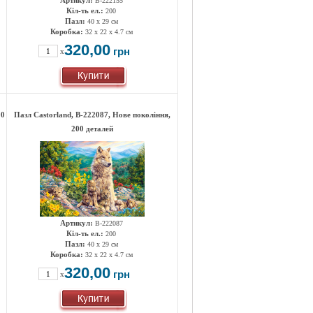
Артикул:
B-222155
Кіл-ть ел.:
200
Пазл:
40 x 29 см
Коробка:
32 x 22 x 4.7 см
320,00
грн
x
00
Пазл Castorland, B-222087, Нове покоління,
200 деталей
Артикул:
B-222087
Кіл-ть ел.:
200
Пазл:
40 x 29 см
Коробка:
32 x 22 x 4.7 см
320,00
грн
x