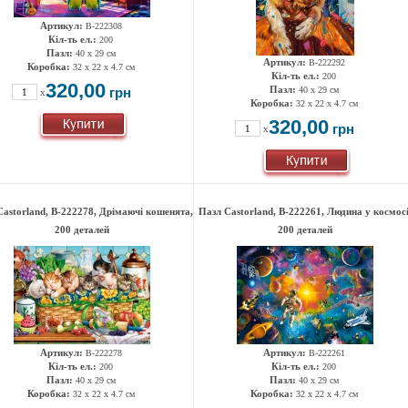
Артикул:
B-222308
Кіл-ть ел.:
200
Пазл:
40 x 29 см
Артикул:
B-222292
Коробка:
32 x 22 x 4.7 см
Кіл-ть ел.:
200
320,00
Пазл:
грн
40 x 29 см
x
Коробка:
32 x 22 x 4.7 см
320,00
грн
x
Castorland, B-222278, Дрімаючі кошенята,
Пазл Castorland, B-222261, Людина у космосі
200 деталей
200 деталей
Артикул:
Артикул:
B-222278
B-222261
Кіл-ть ел.:
Кіл-ть ел.:
200
200
Пазл:
Пазл:
40 x 29 см
40 x 29 см
Коробка:
Коробка:
32 x 22 x 4.7 см
32 x 22 x 4.7 см