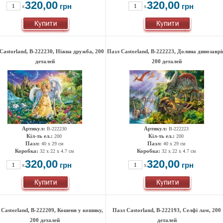
320,00
320,00
грн
грн
x
x
Castorland, B-222230, Ніжна дружба, 200
Пазл Castorland, B-222223, Долина динозаврі
деталей
200 деталей
Артикул:
Артикул:
B-222230
B-222223
Кіл-ть ел.:
Кіл-ть ел.:
200
200
Пазл:
Пазл:
40 x 29 см
40 x 29 см
Коробка:
Коробка:
32 x 22 x 4.7 см
32 x 22 x 4.7 см
320,00
320,00
грн
грн
x
x
 Castorland, B-222209, Кошеня у кошику,
Пазл Castorland, B-222193, Селфі лам, 200
200 деталей
деталей