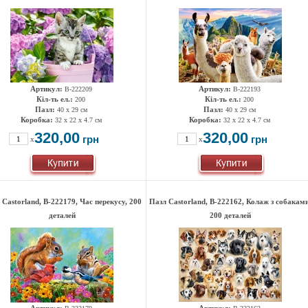
Артикул:
Артикул:
B-222209
B-222193
Кіл-ть ел.:
Кіл-ть ел.:
200
200
Пазл:
Пазл:
40 x 29 см
40 x 29 см
Коробка:
Коробка:
32 x 22 x 4.7 см
32 x 22 x 4.7 см
320,00
320,00
грн
грн
x
x
 Castorland, B-222179, Час перекусу, 200
Пазл Castorland, B-222162, Колаж з собаками
деталей
200 деталей