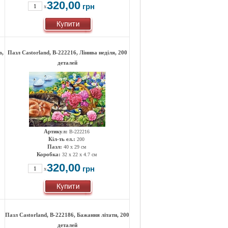
320,00
грн
x
в,
Пазл Castorland, B-222216, Лінива неділя, 200
деталей
Артикул:
B-222216
Кіл-ть ел.:
200
Пазл:
40 x 29 см
Коробка:
32 x 22 x 4.7 см
320,00
грн
x
Пазл Castorland, B-222186, Бажання літати, 200
деталей