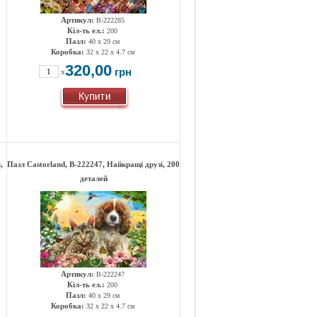
Артикул:
B-222285
Кіл-ть ел.:
200
Пазл:
40 x 29 см
Коробка:
32 x 22 x 4.7 см
320,00
грн
x
,
Пазл Castorland, B-222247, Найкращі друзі, 200
деталей
Артикул:
B-222247
Кіл-ть ел.:
200
Пазл:
40 x 29 см
Коробка:
32 x 22 x 4.7 см