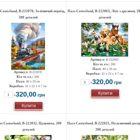
Castorland, B-222070, Залізничий переїзд,
Пазл Castorland, B-222063, Літо з друзями, 2
200 деталей
деталей
Артикул:
B-222063
Кіл-ть ел.:
200
Пазл:
40 x 29 см
Артикул:
B-222070
Коробка:
32 x 22 x 4.7 см
Кіл-ть ел.:
200
320,00
Пазл:
40 x 29 см
грн
x
Коробка:
32 x 22 x 4.7 см
320,00
грн
x
л Castorland, B-222032, Цуценята, 200
Пазл Castorland, B-222025, Полуничний десер
деталей
200 деталей