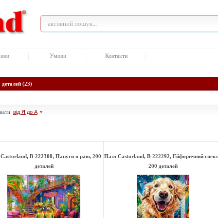
ини
Умови
Контакти
 деталей (23)
вати:
від Я до А
Castorland, B-222308, Папуги в раю, 200
Пазл Castorland, B-222292, Ейфоричний спект
деталей
200 деталей