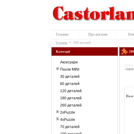
Головна
Про магазин
Нов
Головна
200 деталей
Категорії
200
Аксесуари
сорту
Пазли MINI
30 деталей
60 деталей
120 деталей
Пазл 
180 деталей
260 деталей
2xPuzzle
4xPuzzle
70 деталей