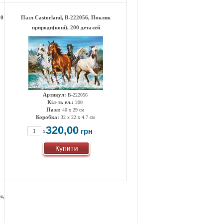
00
Пазл Castorland, B-222056, Поклик
природи(коні), 200 деталей
Артикул:
B-222056
Кіл-ть ел.:
200
Пазл:
40 x 29 см
Коробка:
32 x 22 x 4.7 см
320,00
грн
x
т,