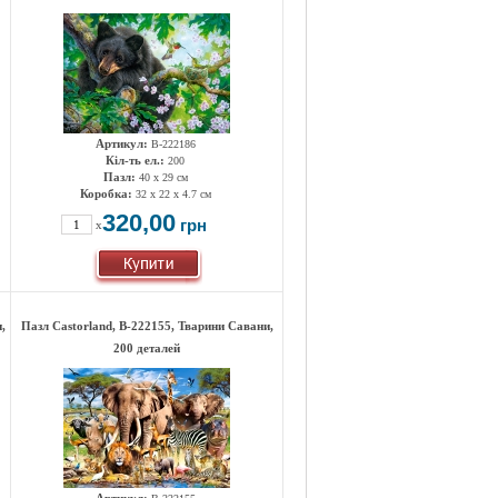
Артикул:
B-222186
Кіл-ть ел.:
200
Пазл:
40 x 29 см
Коробка:
32 x 22 x 4.7 см
320,00
грн
x
,
Пазл Castorland, B-222155, Тварини Савани,
200 деталей