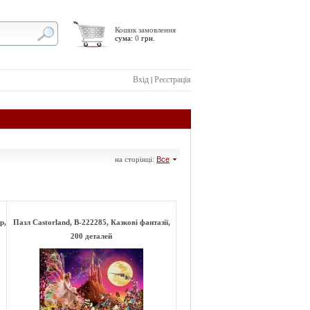
Кошик замовлення
сума:
0
грн.
Вхід
Реєстрація
|
на сторінці:
Все
р,
Пазл Castorland, B-222285, Казкові фантазії,
200 деталей