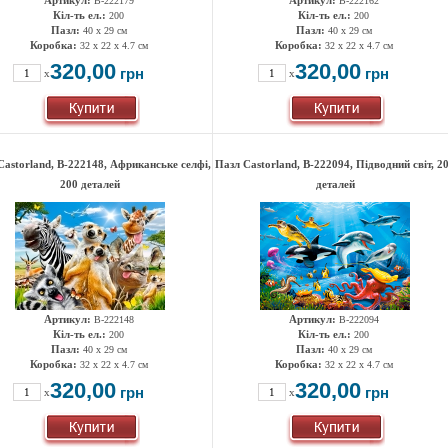
Артикул:
Артикул:
B-222179
B-222162
Кіл-ть ел.:
Кіл-ть ел.:
200
200
Пазл:
Пазл:
40 x 29 см
40 x 29 см
Коробка:
Коробка:
32 x 22 x 4.7 см
32 x 22 x 4.7 см
320,00
320,00
грн
грн
x
x
Castorland, B-222148, Африканське селфі,
Пазл Castorland, B-222094, Підводний світ, 2
200 деталей
деталей
Артикул:
Артикул:
B-222148
B-222094
Кіл-ть ел.:
Кіл-ть ел.:
200
200
Пазл:
Пазл:
40 x 29 см
40 x 29 см
Коробка:
Коробка:
32 x 22 x 4.7 см
32 x 22 x 4.7 см
320,00
320,00
грн
грн
x
x