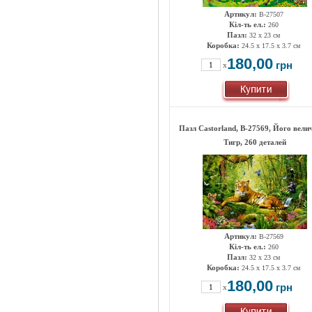
Артикул:
B-27507
Кіл-ть ел.:
260
Пазл:
32 x 23 см
Коробка:
24.5 x 17.5 x 3.7 см
180,00
грн
x
Пазл Castorland, B-27569, Його вели
Тигр, 260 деталей
Артикул:
B-27569
Кіл-ть ел.:
260
Пазл:
32 x 23 см
Коробка:
24.5 x 17.5 x 3.7 см
180,00
грн
x