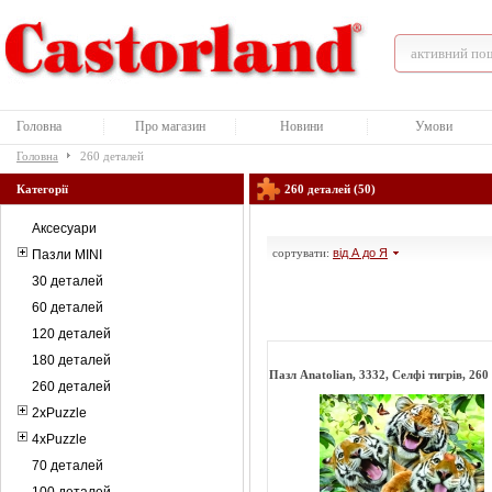
Головна
Про магазин
Новини
Умови
Головна
260 деталей
Категорії
260 деталей (50)
Аксесуари
сортувати:
від А до Я
Пазли MINI
30 деталей
60 деталей
120 деталей
180 деталей
Пазл Anatolian, 3332, Селфі тигрів, 260
260 деталей
2xPuzzle
4xPuzzle
70 деталей