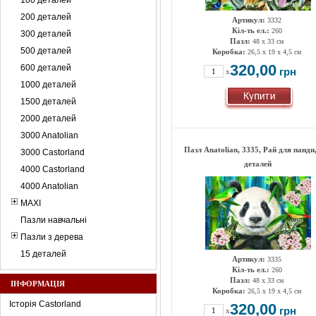
100 деталей
200 деталей
Артикул:
3332
Кіл-ть ел.:
260
300 деталей
Пазл:
48 х 33 см
500 деталей
Коробка:
26,5 х 19 х 4,5 см
320,00
600 деталей
грн
x
1000 деталей
1500 деталей
2000 деталей
3000 Anatolian
Пазл Anatolian, 3335, Рай для панди
3000 Castorland
деталей
4000 Castorland
4000 Anatolian
MAXI
Пазли навчальні
Пазли з дерева
15 деталей
Артикул:
3335
Кіл-ть ел.:
260
Пазл:
48 х 33 см
ІНФОРМАЦІЯ
Коробка:
26,5 х 19 х 4,5 см
Історія Castorland
320,00
грн
x