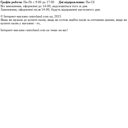
Графік роботи:
Пн-Пт с 9:00 до 17:00
Дні відправлення:
Пн-Сб
Всі замовлення, оформлені до 14-00, надсилаються того ж дня.
Замовлення, оформлені після 14-00, будуть відправлені наступного дня.
© Інтернет-магазин castorland.com.ua, 2015
Якщо ви шукали де купити пазли, якщо ви хотіли знайти пазли за оптовими цінами, якщо ви 
купити пазли у магазині - то,
Інтернет-магазин castorland.com.ua чекає на вас!