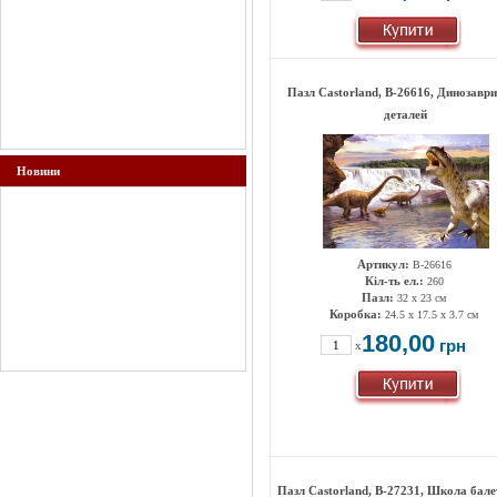
Пазл Castorland, B-26616, Динозаври
деталей
Новини
Артикул:
B-26616
Кіл-ть ел.:
260
Пазл:
32 x 23 см
Коробка:
24.5 x 17.5 x 3.7 см
180,00
грн
x
Пазл Castorland, B-27231, Школа бале