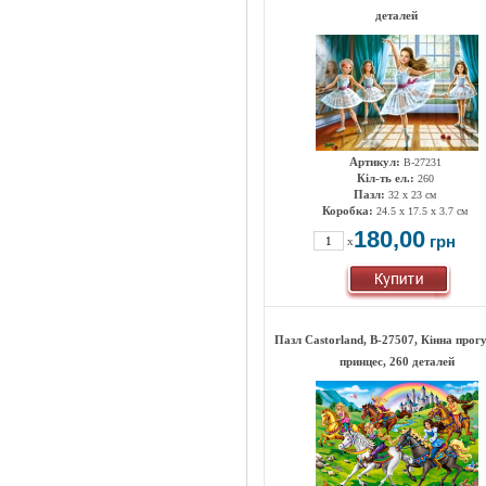
деталей
Артикул:
B-27231
Кіл-ть ел.:
260
Пазл:
32 x 23 см
Коробка:
24.5 x 17.5 x 3.7 см
180,00
грн
x
Пазл Castorland, B-27507, Кінна прог
принцес, 260 деталей