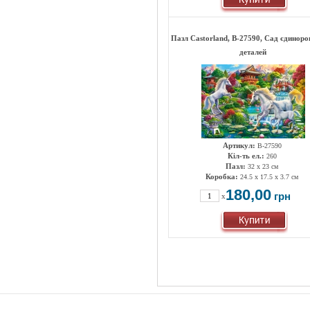
Пазл Castorland, B-27590, Сад єдинорог
деталей
Артикул:
B-27590
Кіл-ть ел.:
260
Пазл:
32 x 23 см
Коробка:
24.5 x 17.5 x 3.7 см
180,00
грн
x