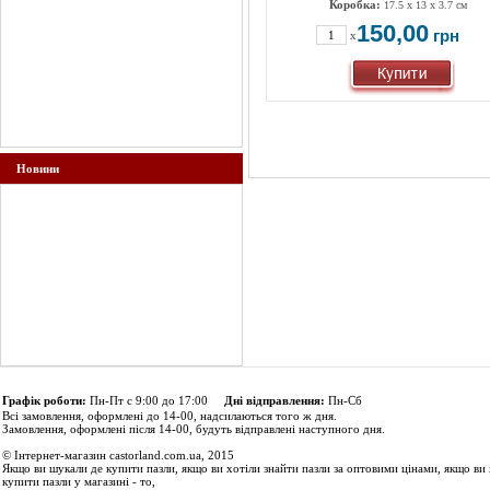
Коробка:
17.5 x 13 x 3.7 см
150,00
грн
x
Новини
Графік роботи:
Пн-Пт с 9:00 до 17:00
Дні відправлення:
Пн-Сб
Всі замовлення, оформлені до 14-00, надсилаються того ж дня.
Замовлення, оформлені після 14-00, будуть відправлені наступного дня.
© Інтернет-магазин castorland.com.ua, 2015
Якщо ви шукали де купити пазли, якщо ви хотіли знайти пазли за оптовими цінами, якщо ви 
купити пазли у магазині - то,