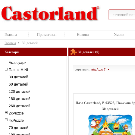
Головна
Про магазин
Новини
Умови
Головна
30 деталей
Категорії
30 деталей (6)
Аксесуари
сортувати:
від А до Я
Пазли MINI
30 деталей
60 деталей
120 деталей
180 деталей
Пазл Castorland, B-03525, Пожежна б
260 деталей
30 деталей
2xPuzzle
4xPuzzle
70 деталей