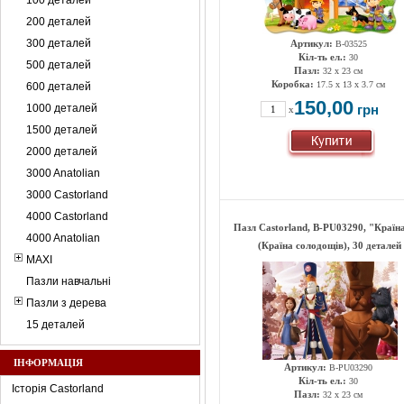
100 деталей
200 деталей
300 деталей
Артикул:
B-03525
Кіл-ть ел.:
30
500 деталей
Пазл:
32 x 23 см
Коробка:
17.5 x 13 x 3.7 см
600 деталей
150,00
1000 деталей
грн
x
1500 деталей
2000 деталей
3000 Anatolian
3000 Castorland
4000 Castorland
Пазл Castorland, B-РU03290, "Країн
4000 Anatolian
(Країна солодощів), 30 деталей
MAXI
Пазли навчальні
Пазли з дерева
15 деталей
ІНФОРМАЦІЯ
Артикул:
B-РU03290
Кіл-ть ел.:
30
Історія Castorland
Пазл:
32 x 23 см