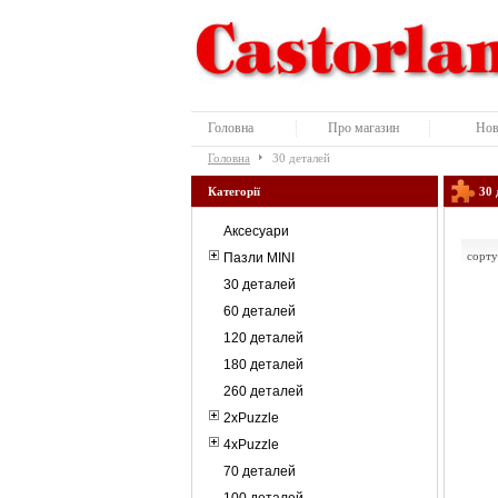
Головна
Про магазин
Нов
Головна
30 деталей
Категорії
30 
Аксесуари
сорту
Пазли MINI
30 деталей
60 деталей
120 деталей
180 деталей
260 деталей
2xPuzzle
4xPuzzle
70 деталей