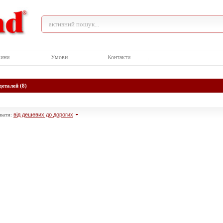
ини
Умови
Контакти
деталей (8)
вати:
від дешевих до дорогих