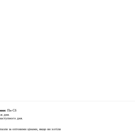
ння:
Пн-Сб
 ж дня.
наступного дня.
пазли за оптовими цінами, якщо ви хотіли