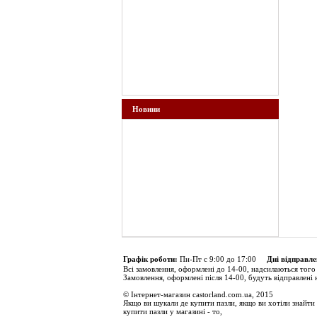
Новини
Графік роботи:
Пн-Пт с 9:00 до 17:00
Дні відправле
Всі замовлення, оформлені до 14-00, надсилаються того
Замовлення, оформлені після 14-00, будуть відправлені 
© Інтернет-магазин castorland.com.ua, 2015
Якщо ви шукали де купити пазли, якщо ви хотіли знайти 
купити пазли у магазині - то,