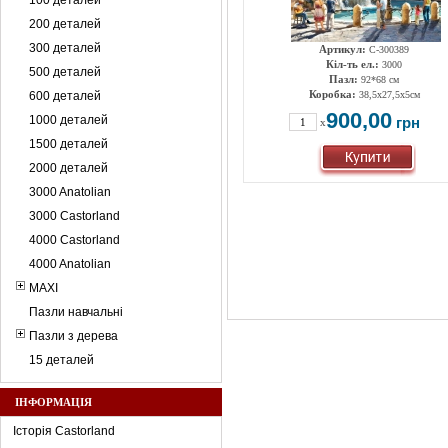
100 деталей
200 деталей
300 деталей
Артикул:
C-300389
Кіл-ть ел.:
3000
500 деталей
Пазл:
92*68 см
Коробка:
600 деталей
38,5х27,5х5см
900,00
1000 деталей
грн
x
1500 деталей
2000 деталей
3000 Anatolian
3000 Castorland
4000 Castorland
4000 Anatolian
MAXI
Пазли навчальні
Пазли з дерева
15 деталей
ІНФОРМАЦІЯ
Історія Castorland