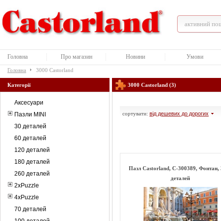
Головна
Про магазин
Новини
Умови
Головна
3000 Castorland
Категорії
3000 Castorland (3)
Аксесуари
сортувати:
від дешевих до дорогих
Пазли MINI
30 деталей
60 деталей
120 деталей
180 деталей
Пазл Castorland, C-300389, Фонтан,
260 деталей
деталей
2xPuzzle
4xPuzzle
70 деталей