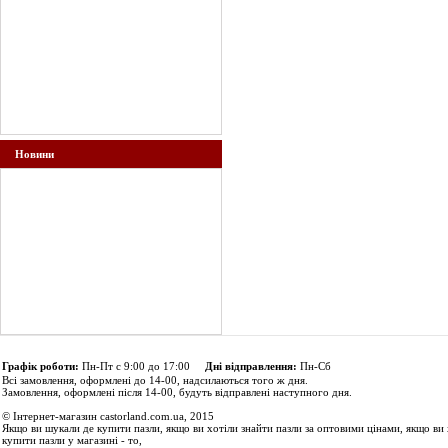
Новини
Графік роботи:
Пн-Пт с 9:00 до 17:00
Дні відправлення:
Пн-Сб
Всі замовлення, оформлені до 14-00, надсилаються того ж дня.
Замовлення, оформлені після 14-00, будуть відправлені наступного дня.
© Інтернет-магазин castorland.com.ua, 2015
Якщо ви шукали де купити пазли, якщо ви хотіли знайти пазли за оптовими цінами, якщо ви 
купити пазли у магазині - то,