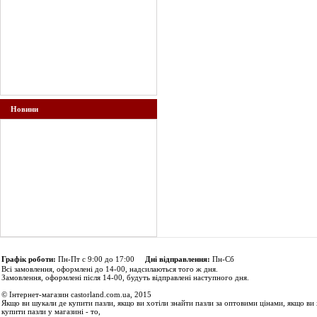
Новини
Графік роботи:
Пн-Пт с 9:00 до 17:00
Дні відправлення:
Пн-Сб
Всі замовлення, оформлені до 14-00, надсилаються того ж дня.
Замовлення, оформлені після 14-00, будуть відправлені наступного дня.
© Інтернет-магазин castorland.com.ua, 2015
Якщо ви шукали де купити пазли, якщо ви хотіли знайти пазли за оптовими цінами, якщо ви 
купити пазли у магазині - то,