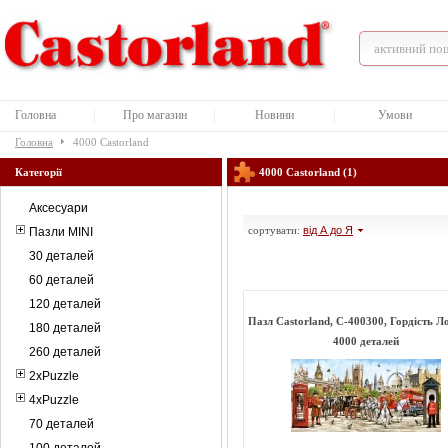
Головна
Про магазин
Новини
Умови
Головна
4000 Castorland
Категорії
4000 Castorland (1)
Аксесуари
сортувати:
від А до Я
Пазли MINI
30 деталей
60 деталей
120 деталей
Пазл Castorland, C-400300, Гордість Л
180 деталей
4000 деталей
260 деталей
2xPuzzle
4xPuzzle
70 деталей