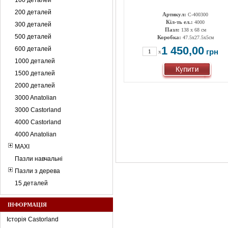
100 деталей
200 деталей
Артикул:
C-400300
Кіл-ть ел.:
4000
300 деталей
Пазл:
138 x 68 см
500 деталей
Коробка:
47.5х27.5х5см
1 450,00
600 деталей
грн
x
1000 деталей
1500 деталей
2000 деталей
3000 Anatolian
3000 Castorland
4000 Castorland
4000 Anatolian
MAXI
Пазли навчальні
Пазли з дерева
15 деталей
ІНФОРМАЦІЯ
Історія Castorland