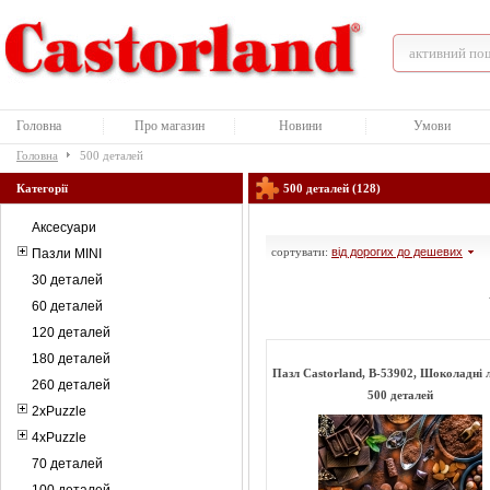
Головна
Про магазин
Новини
Умови
Головна
500 деталей
Категорії
500 деталей (128)
Аксесуари
сортувати:
від дорогих до дешевих
Пазли MINI
30 деталей
60 деталей
120 деталей
180 деталей
Пазл Castorland, B-53902, Шоколадні 
260 деталей
500 деталей
2xPuzzle
4xPuzzle
70 деталей