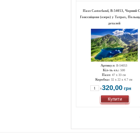
Пазл Castorland, B-54053, Чорний 
Гонсєніцови (озеро) у Татрах, Польщ
деталей
Артикул:
B-54053
Кіл-ть ел.:
500
Пазл:
47 х 33 см
Коробка:
32 x 22 x 4.7 см
320,00
грн
x