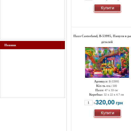
Пазл Castorland, B-53995, Папуги в р
деталей
Новини
Артикул:
B-53995
Кіл-ть ел.:
500
Пазл:
47 х 33 см
Коробка:
32 x 22 x 4.7 см
320,00
грн
x