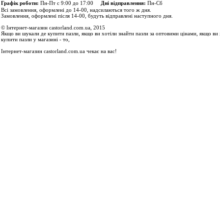
Графік роботи:
Пн-Пт с 9:00 до 17:00
Дні відправлення:
Пн-Сб
Всі замовлення, оформлені до 14-00, надсилаються того ж дня.
Замовлення, оформлені після 14-00, будуть відправлені наступного дня.
© Інтернет-магазин castorland.com.ua, 2015
Якщо ви шукали де купити пазли, якщо ви хотіли знайти пазли за оптовими цінами, якщо ви 
купити пазли у магазині - то,
Інтернет-магазин castorland.com.ua чекає на вас!