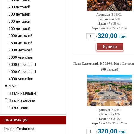
100 деталей
200 деталей
300 деталей
Артикул:
B-53902
Кіл-ть ел.:
500
500 деталей
Пазл:
47 х 33 см
Коробка:
32 x 22 x 4.7 см
600 деталей
320,00
1000 деталей
грн
x
1500 деталей
2000 деталей
3000 Anatolian
Пазл Castorland, B-53964, Вид з Ватика
3000 Castorland
500 деталей
4000 Castorland
4000 Anatolian
MAXI
Пазли навчальні
Пазли з дерева
15 деталей
Артикул:
B-53964
Кіл-ть ел.:
500
Пазл:
47 х 33 см
ІНФОРМАЦІЯ
Коробка:
32 x 22 x 4.7 см
Історія Castorland
320,00
грн
x