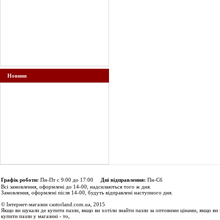
Новини
Графік роботи:
Пн-Пт с 9:00 до 17:00
Дні відправлення:
Пн-Сб
Всі замовлення, оформлені до 14-00, надсилаються того ж дня.
Замовлення, оформлені після 14-00, будуть відправлені наступного дня.
© Інтернет-магазин castorland.com.ua, 2015
Якщо ви шукали де купити пазли, якщо ви хотіли знайти пазли за оптовими цінами, якщо ви 
купити пазли у магазині - то,