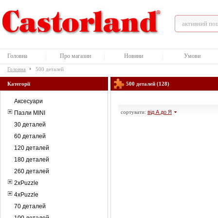
Головна
Про магазин
Новини
Умови
Головна
500 деталей
Категорії
500 деталей (128)
Аксесуари
сортувати:
від А до Я
Пазли MINI
30 деталей
60 деталей
120 деталей
180 деталей
260 деталей
2xPuzzle
4xPuzzle
70 деталей