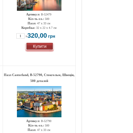
Артикул:
B-52479
Кіл-ть ел.:
500
Пазл:
47 х 33 см
Коробка:
32 x 22 x 4.7 см
320,00
грн
x
Пазл Castorland, B-52790, Стокгольм, Швеція,
500 деталей
Артикул:
B-52790
Кіл-ть ел.:
500
Пазл:
47 х 33 см