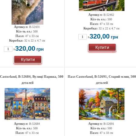
Артикул:
B-52462
Кіл-ть ел.:
500
Пазл:
47 х 33 см
Артикул:
B-52431
Коробка:
32 x 22 x 4.7 см
Кіл-ть ел.:
500
320,00
Пазл:
47 х 33 см
грн
x
Коробка:
32 x 22 x 4.7 см
320,00
грн
x
Castorland, B-52684, Вулиці Парижа, 500
Пазл Castorland, B-52691, Старий млин, 500
деталей
деталей
Артикул:
Артикул:
B-52684
B-52691
Кіл-ть ел.:
Кіл-ть ел.:
500
500
Пазл:
Пазл:
47 х 33 см
47 х 33 см