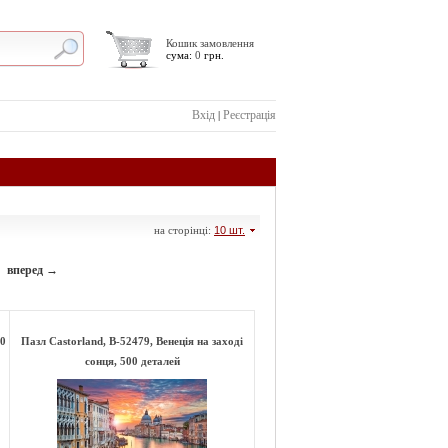
Кошик замовлення
сума:
0
грн.
Вхід
Реєстрація
|
на сторінці:
10 шт.
вперед →
00
Пазл Castorland, B-52479, Венеція на заході
сонця, 500 деталей