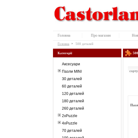
Головна
Про магазин
Нов
Головна
500 деталей
Категорії
500
Аксесуари
сорту
Пазли MINI
30 деталей
60 деталей
120 деталей
180 деталей
Пазл
260 деталей
2xPuzzle
4xPuzzle
70 деталей