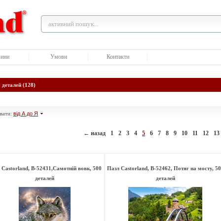
ини
Умови
Контакти
 деталей (128)
вати:
від А до Я
← назад
1
2
3
4
5
6
7
8
9
10
11
12
13
 Castorland, B-52431,Самотній вовк, 500
Пазл Castorland, B-52462, Потяг на мосту, 5
деталей
деталей