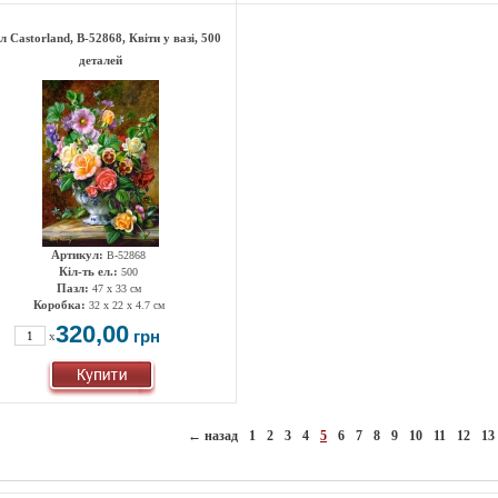
л Castorland, B-52868, Квіти у вазі, 500
деталей
Артикул:
B-52868
Кіл-ть ел.:
500
Пазл:
47 х 33 см
Коробка:
32 x 22 x 4.7 см
320,00
грн
x
← назад
1
2
3
4
5
6
7
8
9
10
11
12
13