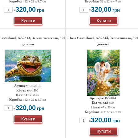
Коробка:
Коробка:
32 x 22 x 4.7 см
32 x 22 x 4.7 см
320,00
320,00
грн
грн
x
x
astorland, B-52813, Зелена та весела, 500
Пазл Castorland, B-52844, Тепло янгола, 50
деталей
деталей
Артикул:
В-52813
Кіл-ть ел.:
500
Пазл:
47 х 33 см
Артикул:
B-52844
Коробка:
32 x 22 x 4.7 см
Кіл-ть ел.:
500
320,00
Пазл:
грн
47 х 33 см
x
Коробка:
32 x 22 x 4.7 см
320,00
грн
x