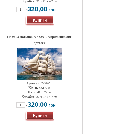
Коробка:
32 x 22 x 4.7 см
320,00
грн
x
0
Пазл Castorland, B-52851, Вітрильник, 500
деталей
Артикул:
B-52851
Кіл-ть ел.:
500
Пазл:
47 х 33 см
Коробка:
32 x 22 x 4.7 см
320,00
грн
x