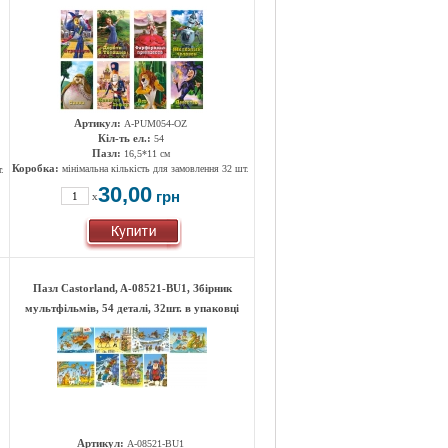
Артикул:
А-РUМ054-ОZ
Кіл-ть ел.:
54
Пазл:
16,5*11 см
Коробка:
мінімальна кількість для замовлення 32 шт.
.
30,00
грн
x
Пазл Castorland, A-08521-BU1, Збірник
мультфільмів, 54 деталі, 32шт. в упаковці
Артикул:
A-08521-BU1