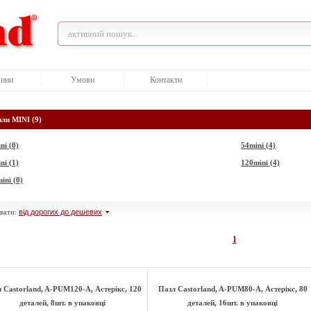
ини
Умови
Контакти
ли MINI (9)
ni (0)
54mini (4)
ni (1)
120mini (4)
ini (0)
вати:
від дорогих до дешевих
1
 Castorland, A-РUМ120-A, Астерікс, 120
Пазл Castorland, A-РUМ80-A, Астерікс, 80
деталей, 8шт. в упаковці
деталей, 16шт. в упаковці