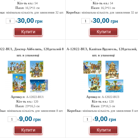
Кіл-ть ел.:
Кіл-ть ел.:
54
54
Пазл:
Пазл:
16,5*11 см
16,5*11 см
ка:
Коробка:
мінімальна кількість для замовлення 32 шт.
мінімальна кількість для замовлення 32 шт
30,00
30,00
грн
грн
x
x
022-ВU1, Доктор Айболить, 120деталей 8
A-12022-ВU3, Капітан Врунгель, 120деталей,
шт. в упаковці
шт. в упаковці
Артикул:
Артикул:
A-12022-ВU1
A-12022-ВU3
Кіл-ть ел.:
Кіл-ть ел.:
120
120
Пазл:
Пазл:
23*16,5 см
23*16,5 см
бка:
Коробка:
мінімальна кількість для замовлення 8 шт.
мінімальна кількість для замовлення 8 шт
9,00
9,00
грн
грн
x
x