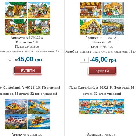
Артикул:
A-РUМ120-A
Артикул:
A-РUМ80-A,
Кіл-ть ел.:
120
Кіл-ть ел.:
80
Пазл:
23*16,5 см
Пазл:
23*16,5 см
бка:
мінімальна кількість для замовлення 8 шт.
Коробка:
мінімальна кількість для замовлення 16 шт
45,00
45,00
грн
грн
x
x
л Castorland, А-08521-LO, Повітряний
Пазл Castorland, А-08521-P, Подорожі, 54
ранспорт, 54 деталі, 32 шт. в упаковці
деталі, 32 шт. в упаковці
Артикул:
Артикул:
А-08521-LO
А-08521-P