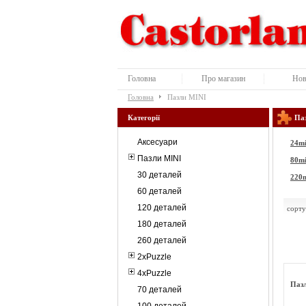
Головна
Про магазин
Нов
Головна
Пазли MINI
Категорії
Паз
Аксесуари
24mi
Пазли MINI
80mi
30 деталей
220m
60 деталей
120 деталей
сорту
180 деталей
260 деталей
2xPuzzle
4xPuzzle
Пазл
70 деталей