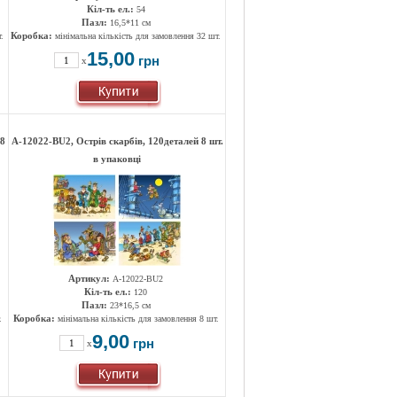
Кіл-ть ел.:
54
Пазл:
16,5*11 см
Коробка:
.
мінімальна кількість для замовлення 32 шт.
15,00
грн
x
 8
A-12022-ВU2, Острів скарбів, 120деталей 8 шт.
в упаковці
Артикул:
А-12022-ВU2
Кіл-ть ел.:
120
Пазл:
23*16,5 см
Коробка:
.
мінімальна кількість для замовлення 8 шт.
9,00
грн
x