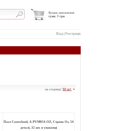
Кошик замовлення
сума:
0
грн.
Вхід
Реєстрація
|
на сторінці:
50 шт.
Пазл Castorland, А-РUМ054-ОZ, Страна Оз, 54
деталі, 32 шт. в упаковці