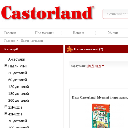
Головна
Про магазин
Новини
Умови
Головна
Пазли навчальні
Категорії
Пазли навчальні (2)
Аксесуари
сортувати:
від Я до А
Пазли MINI
30 деталей
60 деталей
120 деталей
180 деталей
Пазл Castorland, Музичні інструменти
260 деталей
2xPuzzle
4xPuzzle
70 деталей