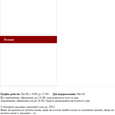
Новини
Графік роботи:
Пн-Пт с 9:00 до 17:00
Дні відправлення:
Пн-Сб
Всі замовлення, оформлені до 14-00, надсилаються того ж дня.
Замовлення, оформлені після 14-00, будуть відправлені наступного дня.
© Інтернет-магазин castorland.com.ua, 2015
Якщо ви шукали де купити пазли, якщо ви хотіли знайти пазли за оптовими цінами, якщо ви 
купити пазли у магазині - то,