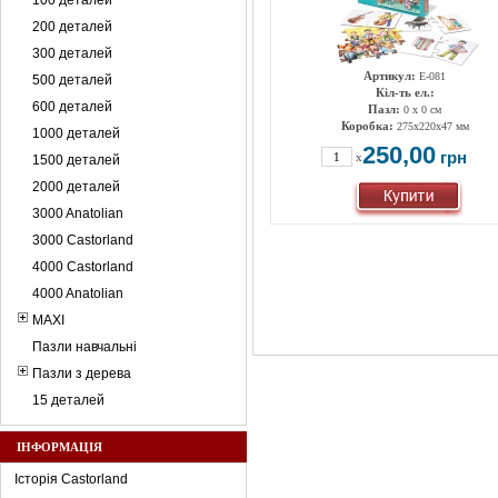
100 деталей
200 деталей
300 деталей
Артикул:
E-081
500 деталей
Кіл-ть ел.:
600 деталей
Пазл:
0 x 0 см
Коробка:
275x220x47 мм
1000 деталей
250,00
грн
x
1500 деталей
2000 деталей
3000 Anatolian
3000 Castorland
4000 Castorland
4000 Anatolian
MAXI
Пазли навчальні
Пазли з дерева
15 деталей
ІНФОРМАЦІЯ
Історія Castorland