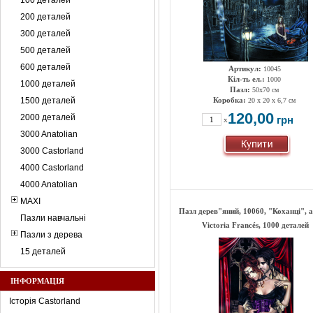
100 деталей
200 деталей
300 деталей
500 деталей
600 деталей
Артикул:
10045
Кіл-ть ел.:
1000
1000 деталей
Пазл:
50х70 см
1500 деталей
Коробка:
20 x 20 x 6,7 см
120,00
2000 деталей
грн
x
3000 Anatolian
3000 Castorland
4000 Castorland
4000 Anatolian
MAXI
Пазл дерев"яний, 10060, "Коханці", 
Пазли навчальні
Victoria Francés, 1000 деталей
Пазли з дерева
15 деталей
ІНФОРМАЦІЯ
Історія Castorland