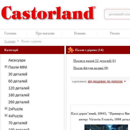
Головна
Про магазин
Новини
Умови
Головна
Пазли з дерева
Категорії
Пазли з дерева (14)
Аксесуари
Пазли в рамці 12 деталей (1)
Пазли MINI
Пазли фігури великі (8)
30 деталей
60 деталей
сортувати:
від дешевих до дорогих
120 деталей
180 деталей
260 деталей
2xPuzzle
Пазл дерев"яний, 10045, "Принцеса Ви
4xPuzzle
автор: Victoria Francés, 1000 дета
70 деталей