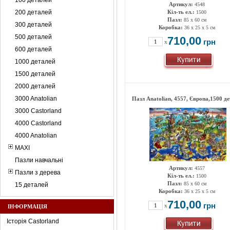
100 деталей
Артикул:
4548
200 деталей
Кіл-ть ел.:
1500
Пазл:
85 x 60 см
300 деталей
Коробка:
36 x 25 x 5 см
500 деталей
710,00
грн
x
600 деталей
1000 деталей
1500 деталей
2000 деталей
3000 Anatolian
Пазл Anatolian, 4557, Європа,1500 д
3000 Castorland
4000 Castorland
4000 Anatolian
MAXI
Пазли навчальні
Артикул:
4557
Пазли з дерева
Кіл-ть ел.:
1500
Пазл:
85 x 60 см
15 деталей
Коробка:
36 x 25 x 5 см
710,00
грн
x
ІНФОРМАЦІЯ
Історія Castorland