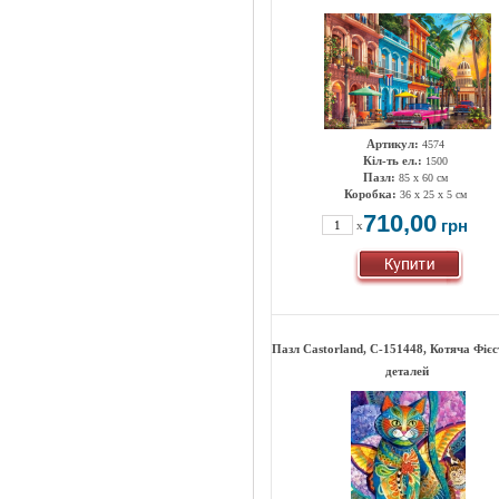
Артикул:
4574
Кіл-ть ел.:
1500
Пазл:
85 x 60 см
Коробка:
36 x 25 x 5 см
710,00
грн
x
Пазл Castorland, C-151448, Котяча Фієс
деталей