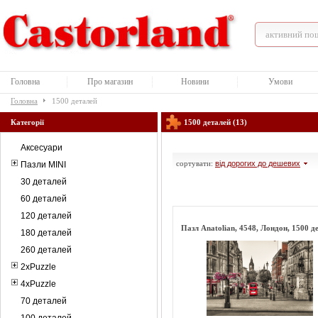
Головна
Про магазин
Новини
Умови
Головна
1500 деталей
Категорії
1500 деталей (13)
Аксесуари
сортувати:
від дорогих до дешевих
Пазли MINI
30 деталей
60 деталей
120 деталей
Пазл Anatolian, 4548, Лондон, 1500 д
180 деталей
260 деталей
2xPuzzle
4xPuzzle
70 деталей