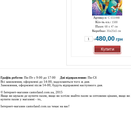
Артикул:
C-151448
Кіл-ть ел.:
1500
Пазл:
68 x 47 см
Коробка:
35х25х5 см
480,00
грн
x
Графік роботи:
Пн-Пт с 9:00 до 17:00
Дні відправлення:
Пн-Сб
Всі замовлення, оформлені до 14-00, надсилаються того ж дня.
Замовлення, оформлені після 14-00, будуть відправлені наступного дня.
© Інтернет-магазин castorland.com.ua, 2015
Якщо ви шукали де купити пазли, якщо ви хотіли знайти пазли за оптовими цінами, якщо ви 
купити пазли у магазині - то,
Інтернет-магазин castorland.com.ua чекає на вас!