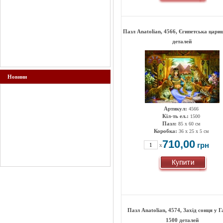
Пазл Anatolian, 4566, Єгипетська цариц
деталей
Новини
Артикул:
4566
Кіл-ть ел.:
1500
Пазл:
85 x 60 см
Коробка:
36 x 25 x 5 см
710,00
грн
x
Пазл Anatolian, 4574, Захід сонця у Г
1500 деталей