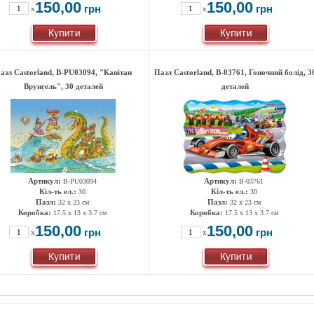
150,00
150,00
грн
грн
x
x
азл Castorland, B-PU03094, "Капітан
Пазл Castorland, B-03761, Гоночний болід, 3
Врунгель", 30 деталей
деталей
Артикул:
Артикул:
В-РU03094
B-03761
Кіл-ть ел.:
Кіл-ть ел.:
30
30
Пазл:
Пазл:
32 x 23 см
32 x 23 см
Коробка:
Коробка:
17.5 x 13 x 3.7 см
17.5 x 13 x 3.7 см
150,00
150,00
грн
грн
x
x