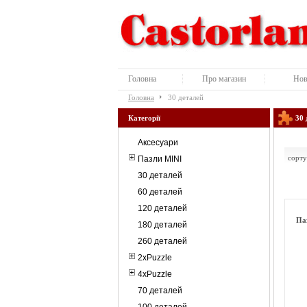
Головна
Про магазин
Нов
Головна
30 деталей
Категорії
30 
Аксесуари
сорту
Пазли MINI
30 деталей
60 деталей
120 деталей
Паз
180 деталей
260 деталей
2xPuzzle
4xPuzzle
70 деталей