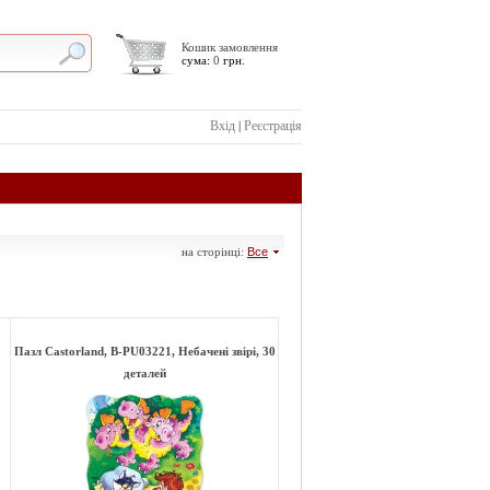
Кошик замовлення
сума:
0
грн.
Вхід
Реєстрація
|
на сторінці:
Все
Пазл Castorland, B-PU03221, Небачені звірі, 30
деталей