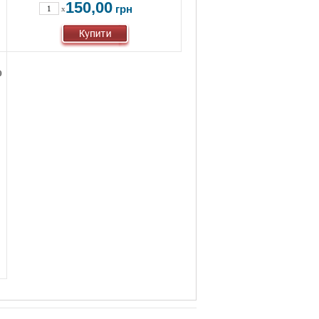
150,00
грн
x
0