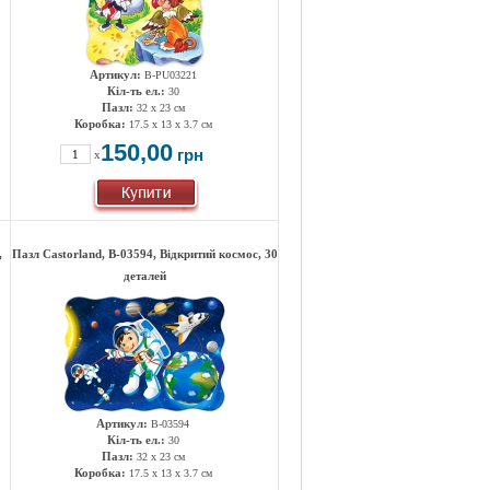
Артикул:
B-PU03221
Кіл-ть ел.:
30
Пазл:
32 x 23 см
Коробка:
17.5 x 13 x 3.7 см
150,00
грн
x
,
Пазл Castorland, B-03594, Відкритий космос, 30
деталей
Артикул:
B-03594
Кіл-ть ел.:
30
Пазл:
32 x 23 см
Коробка:
17.5 x 13 x 3.7 см