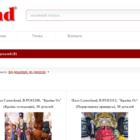
ини
Умови
Контакти
деталей (8)
вати:
від дешевих до дорогих
л Castorland, B-РU03290, "Країна Оз"
Пазл Castorland, B-РU03313, "Країна Оз"
(Країна солодощів), 30 деталей
(Порцелянова принцеса), 30 деталей