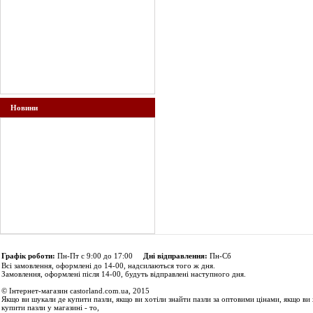
Новини
Графік роботи:
Пн-Пт с 9:00 до 17:00
Дні відправлення:
Пн-Сб
Всі замовлення, оформлені до 14-00, надсилаються того ж дня.
Замовлення, оформлені після 14-00, будуть відправлені наступного дня.
© Інтернет-магазин castorland.com.ua, 2015
Якщо ви шукали де купити пазли, якщо ви хотіли знайти пазли за оптовими цінами, якщо ви 
купити пазли у магазині - то,