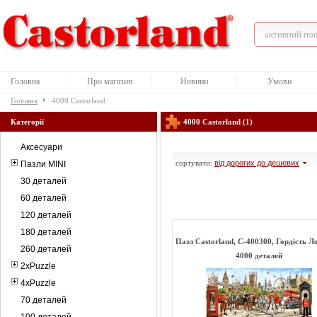
Головна
Про магазин
Новини
Умови
Головна
4000 Castorland
Категорії
4000 Castorland (1)
Аксесуари
сортувати:
від дорогих до дешевих
Пазли MINI
30 деталей
60 деталей
120 деталей
180 деталей
Пазл Castorland, C-400300, Гордість Л
260 деталей
4000 деталей
2xPuzzle
4xPuzzle
70 деталей