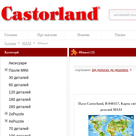
Головна
Про магазин
Новини
Умови
Головна
MAXI
40maxi
Категорії
40maxi (3)
Аксесуари
сортувати:
від дорогих до дешевих
Пазли MINI
30 деталей
60 деталей
120 деталей
180 деталей
Пазл Castorland, B-040117, Карта сві
260 деталей
деталей MAXI
2xPuzzle
4xPuzzle
70 деталей