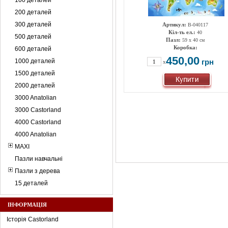
100 деталей
200 деталей
300 деталей
Артикул:
B-040117
Кіл-ть ел.:
40
500 деталей
Пазл:
59 х 40 см
Коробка:
600 деталей
450,00
1000 деталей
грн
x
1500 деталей
2000 деталей
3000 Anatolian
3000 Castorland
4000 Castorland
4000 Anatolian
MAXI
Пазли навчальні
Пазли з дерева
15 деталей
ІНФОРМАЦІЯ
Історія Castorland