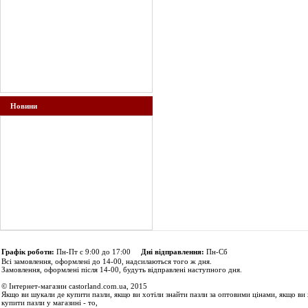
Новини
Графік роботи:
Пн-Пт с 9:00 до 17:00
Дні відправлення:
Пн-Сб
Всі замовлення, оформлені до 14-00, надсилаються того ж дня.
Замовлення, оформлені після 14-00, будуть відправлені наступного дня.
© Інтернет-магазин castorland.com.ua, 2015
Якщо ви шукали де купити пазли, якщо ви хотіли знайти пазли за оптовими цінами, якщо ви 
купити пазли у магазині - то,