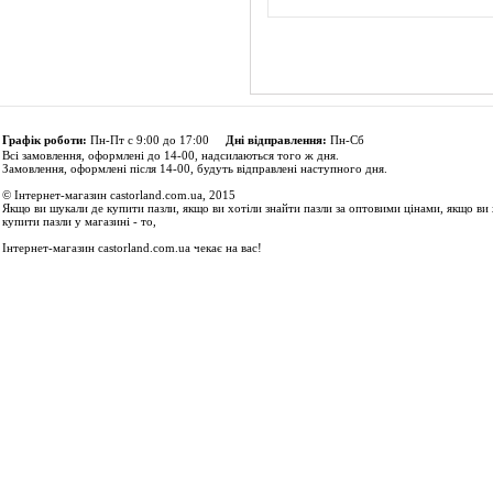
Графік роботи:
Пн-Пт с 9:00 до 17:00
Дні відправлення:
Пн-Сб
Всі замовлення, оформлені до 14-00, надсилаються того ж дня.
Замовлення, оформлені після 14-00, будуть відправлені наступного дня.
© Інтернет-магазин castorland.com.ua, 2015
Якщо ви шукали де купити пазли, якщо ви хотіли знайти пазли за оптовими цінами, якщо ви 
купити пазли у магазині - то,
Інтернет-магазин castorland.com.ua чекає на вас!