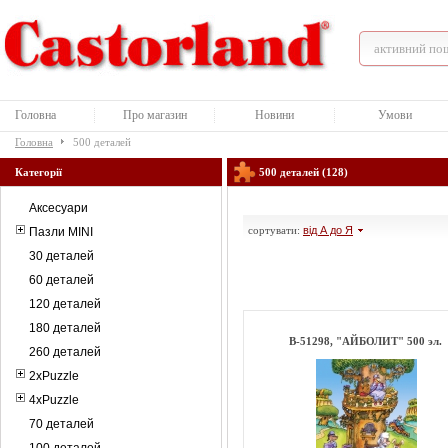
Головна
Про магазин
Новини
Умови
Головна
500 деталей
Категорії
500 деталей (128)
Аксесуари
сортувати:
від А до Я
Пазли MINI
30 деталей
60 деталей
120 деталей
180 деталей
В-51298, "АЙБОЛИТ" 500 эл.
260 деталей
2xPuzzle
4xPuzzle
70 деталей