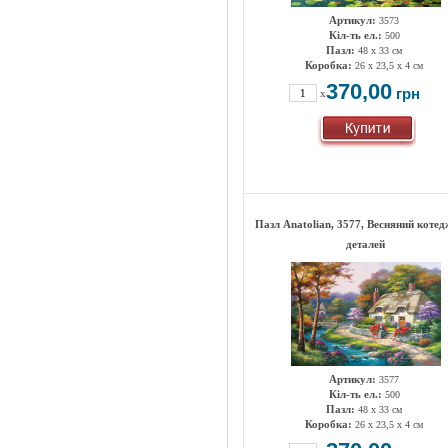
Артикул:
3573
Кіл-ть ел.:
500
Пазл:
48 х 33 см
Коробка:
26 х 23,5 х 4 см
370,00
грн
x
Пазл Anatolian, 3577, Весняний котед
деталей
Артикул:
3577
Кіл-ть ел.:
500
Пазл:
48 х 33 см
Коробка:
26 х 23,5 х 4 см