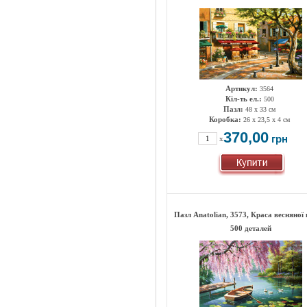
Артикул:
3564
Кіл-ть ел.:
500
Пазл:
48 х 33 см
Коробка:
26 х 23,5 х 4 см
370,00
грн
x
Пазл Anatolian, 3573, Краса весняної 
500 деталей