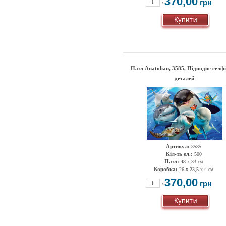
370,00
грн
x
Пазл Anatolian, 3585, Підводне селфі
деталей
Артикул:
3585
Кіл-ть ел.:
500
Пазл:
48 х 33 см
Коробка:
26 х 23,5 х 4 см
370,00
грн
x