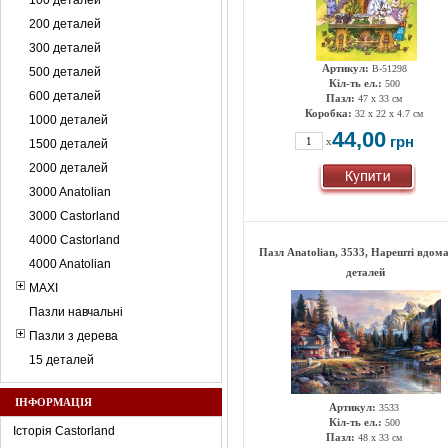
100 деталей
200 деталей
300 деталей
Артикул:
В-51298
500 деталей
Кіл-ть ел.:
500
600 деталей
Пазл:
47 х 33 см
Коробка:
32 x 22 x 4.7 см
1000 деталей
44,00
грн
x
1500 деталей
2000 деталей
3000 Anatolian
3000 Castorland
4000 Castorland
Пазл Anatolian, 3533, Нарешті вдома
4000 Anatolian
деталей
MAXI
Пазли навчальні
Пазли з дерева
15 деталей
ІНФОРМАЦІЯ
Артикул:
3533
Кіл-ть ел.:
500
Історія Castorland
Пазл:
48 х 33 см