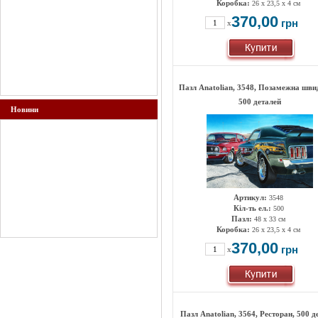
Коробка:
26 х 23,5 х 4 см
370,00
грн
x
Пазл Anatolian, 3548, Позамежна швид
500 деталей
Новини
Артикул:
3548
Кіл-ть ел.:
500
Пазл:
48 х 33 см
Коробка:
26 х 23,5 х 4 см
370,00
грн
x
Пазл Anatolian, 3564, Ресторан, 500 д