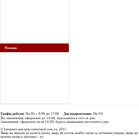
Новини
Графік роботи:
Пн-Пт с 9:00 до 17:00
Дні відправлення:
Пн-Сб
Всі замовлення, оформлені до 14-00, надсилаються того ж дня.
Замовлення, оформлені після 14-00, будуть відправлені наступного дня.
© Інтернет-магазин castorland.com.ua, 2015
Якщо ви шукали де купити пазли, якщо ви хотіли знайти пазли за оптовими цінами, якщо ви 
купити пазли у магазині - то,