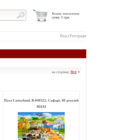
Кошик замовлення
сума:
0
грн.
Вхід
Реєстрація
|
на сторінці:
Все
Пазл Castorland, В-040322, Сафарі, 40 деталей
MAXI