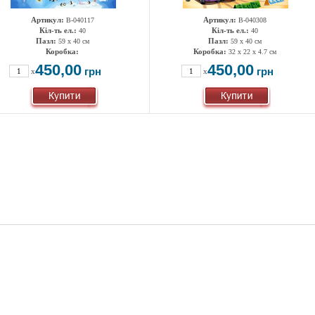
Артикул:
Артикул:
B-040117
B-040308
Кіл-ть ел.:
Кіл-ть ел.:
40
40
Пазл:
Пазл:
59 х 40 см
59 х 40 см
Коробка:
Коробка:
32 x 22 x 4.7 см
450,00
450,00
грн
грн
x
x