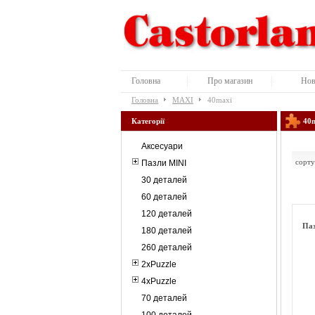
Головна
Про магазин
Нов
Головна
MAXI
40maxi
Категорії
40m
Аксесуари
сорту
Пазли MINI
30 деталей
60 деталей
120 деталей
Паз
180 деталей
260 деталей
2xPuzzle
4xPuzzle
70 деталей