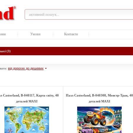
ини
Умови
Контакти
axi (3)
вати:
від дорогих до дешевих
л Castorland, B-040117, Карта світу, 40
Пазл Castorland, B-040308, Монстр-Трак, 40
деталей MAXI
деталей MAXI