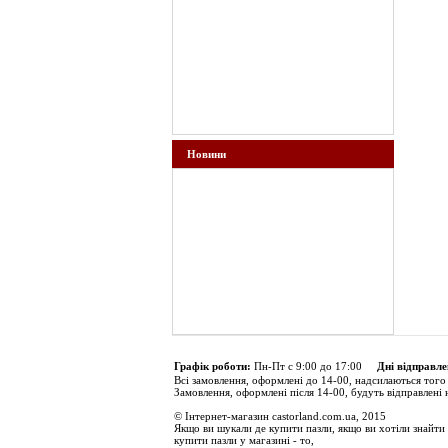
Новини
Графік роботи:
Пн-Пт с 9:00 до 17:00
Дні відправле
Всі замовлення, оформлені до 14-00, надсилаються того
Замовлення, оформлені після 14-00, будуть відправлені 
© Інтернет-магазин castorland.com.ua, 2015
Якщо ви шукали де купити пазли, якщо ви хотіли знайти 
купити пазли у магазині - то,