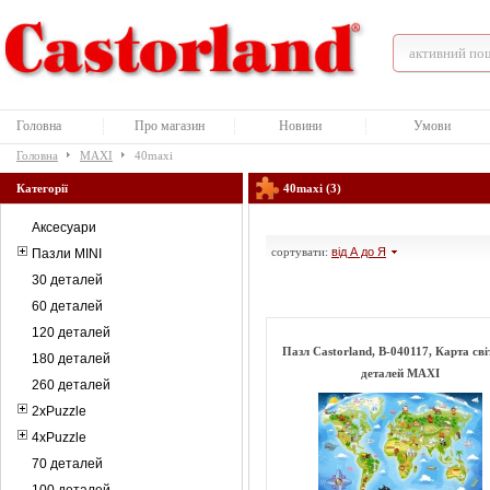
Головна
Про магазин
Новини
Умови
Головна
MAXI
40maxi
Категорії
40maxi (3)
Аксесуари
сортувати:
від А до Я
Пазли MINI
30 деталей
60 деталей
120 деталей
Пазл Castorland, B-040117, Карта сві
180 деталей
деталей MAXI
260 деталей
2xPuzzle
4xPuzzle
70 деталей