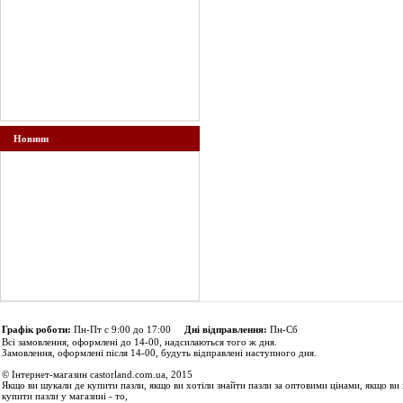
Новини
Графік роботи:
Пн-Пт с 9:00 до 17:00
Дні відправлення:
Пн-Сб
Всі замовлення, оформлені до 14-00, надсилаються того ж дня.
Замовлення, оформлені після 14-00, будуть відправлені наступного дня.
© Інтернет-магазин castorland.com.ua, 2015
Якщо ви шукали де купити пазли, якщо ви хотіли знайти пазли за оптовими цінами, якщо ви 
купити пазли у магазині - то,