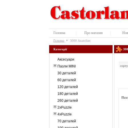
Головна
Про магазин
Нов
Головна
3000 Anatolian
Категорії
300
Аксесуари
сорту
Пазли MINI
30 деталей
60 деталей
120 деталей
180 деталей
Пазл
260 деталей
2xPuzzle
4xPuzzle
70 деталей