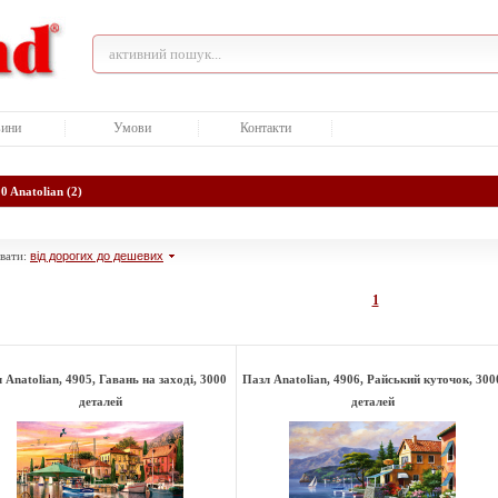
ини
Умови
Контакти
0 Anatolian (2)
вати:
від дорогих до дешевих
1
 Anatolian, 4905, Гавань на заході, 3000
Пазл Anatolian, 4906, Райський куточок, 300
деталей
деталей