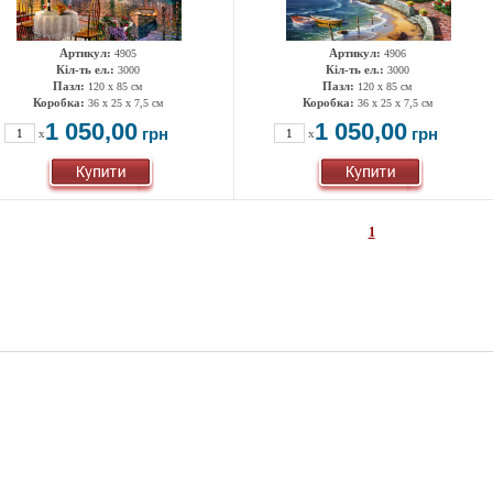
Артикул:
Артикул:
4905
4906
Кіл-ть ел.:
Кіл-ть ел.:
3000
3000
Пазл:
Пазл:
120 х 85 см
120 х 85 см
Коробка:
Коробка:
36 х 25 х 7,5 см
36 х 25 х 7,5 см
1 050,00
1 050,00
грн
грн
x
x
1