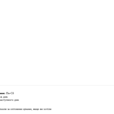
ння:
Пн-Сб
 ж дня.
наступного дня.
пазли за оптовими цінами, якщо ви хотіли