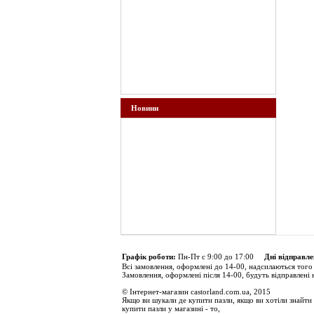
Новини
Графік роботи:
Пн-Пт с 9:00 до 17:00
Дні відправле
Всі замовлення, оформлені до 14-00, надсилаються того
Замовлення, оформлені після 14-00, будуть відправлені 
© Інтернет-магазин castorland.com.ua, 2015
Якщо ви шукали де купити пазли, якщо ви хотіли знайти 
купити пазли у магазині - то,