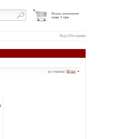
Кошик замовлення
сума:
0
грн.
Вхід
Реєстрація
|
на сторінці:
50 шт.
0