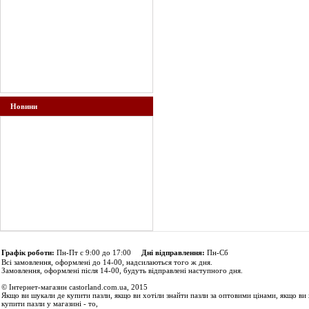
Новини
Графік роботи:
Пн-Пт с 9:00 до 17:00
Дні відправлення:
Пн-Сб
Всі замовлення, оформлені до 14-00, надсилаються того ж дня.
Замовлення, оформлені після 14-00, будуть відправлені наступного дня.
© Інтернет-магазин castorland.com.ua, 2015
Якщо ви шукали де купити пазли, якщо ви хотіли знайти пазли за оптовими цінами, якщо ви 
купити пазли у магазині - то,