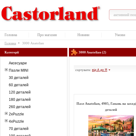
Головна
Про магазин
Новини
Умови
Головна
3000 Anatolian
Категорії
3000 Anatolian (2)
Аксесуари
сортувати:
від А до Я
Пазли MINI
30 деталей
60 деталей
120 деталей
180 деталей
Пазл Anatolian, 4905, Гавань на заход
260 деталей
деталей
2xPuzzle
4xPuzzle
70 деталей