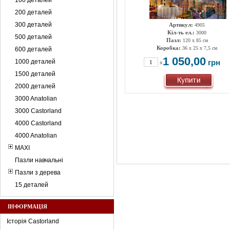
100 деталей
200 деталей
300 деталей
Артикул:
4905
Кіл-ть ел.:
3000
500 деталей
Пазл:
120 х 85 см
Коробка:
36 х 25 х 7,5 см
600 деталей
1 050,00
1000 деталей
грн
x
1500 деталей
2000 деталей
3000 Anatolian
3000 Castorland
4000 Castorland
4000 Anatolian
MAXI
Пазли навчальні
Пазли з дерева
15 деталей
ІНФОРМАЦІЯ
Історія Castorland