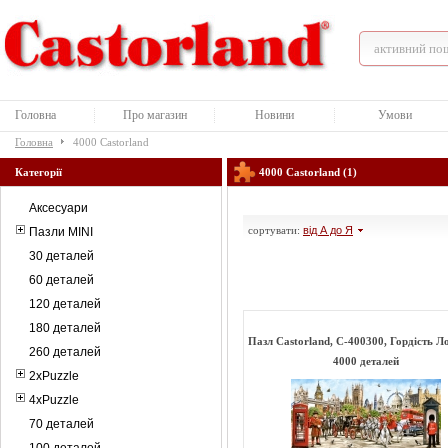
Головна
Про магазин
Новини
Умови
Головна
4000 Castorland
Категорії
4000 Castorland (1)
Аксесуари
сортувати:
від А до Я
Пазли MINI
30 деталей
60 деталей
120 деталей
180 деталей
Пазл Castorland, C-400300, Гордість Л
260 деталей
4000 деталей
2xPuzzle
4xPuzzle
70 деталей