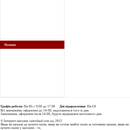
Новини
Графік роботи:
Пн-Пт с 9:00 до 17:00
Дні відправлення:
Пн-Сб
Всі замовлення, оформлені до 14-00, надсилаються того ж дня.
Замовлення, оформлені після 14-00, будуть відправлені наступного дня.
© Інтернет-магазин castorland.com.ua, 2015
Якщо ви шукали де купити пазли, якщо ви хотіли знайти пазли за оптовими цінами, якщо ви 
купити пазли у магазині - то,