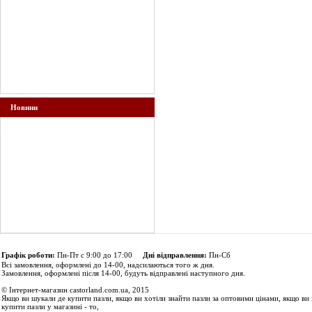
Новини
Графік роботи:
Пн-Пт с 9:00 до 17:00
Дні відправлення:
Пн-Сб
Всі замовлення, оформлені до 14-00, надсилаються того ж дня.
Замовлення, оформлені після 14-00, будуть відправлені наступного дня.
© Інтернет-магазин castorland.com.ua, 2015
Якщо ви шукали де купити пазли, якщо ви хотіли знайти пазли за оптовими цінами, якщо ви 
купити пазли у магазині - то,