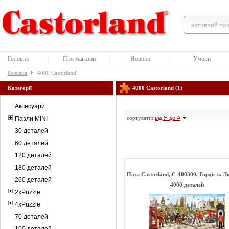
Головна
Про магазин
Новини
Умови
Головна
4000 Castorland
Категорії
4000 Castorland (1)
Аксесуари
сортувати:
від Я до А
Пазли MINI
30 деталей
60 деталей
120 деталей
180 деталей
Пазл Castorland, C-400300, Гордість Л
260 деталей
4000 деталей
2xPuzzle
4xPuzzle
70 деталей