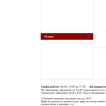
Новини
Графік роботи:
Пн-Пт с 9:00 до 17:00
Дні відправле
Всі замовлення, оформлені до 14-00, надсилаються того
Замовлення, оформлені після 14-00, будуть відправлені 
© Інтернет-магазин castorland.com.ua, 2015
Якщо ви шукали де купити пазли, якщо ви хотіли знайти 
купити пазли у магазині - то,