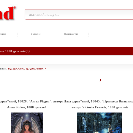
ини
Умови
Контакти
ли 1000 деталей (5)
вати:
від дорогих до дешевих
1
ерев"яний, 10020, "Ангел Різдва", автор:
Пазл дерев"яний, 10045, "Принцеса Вигнаних
Anna Stokes, 1000 деталей
автор: Victoria Francés, 1000 деталей