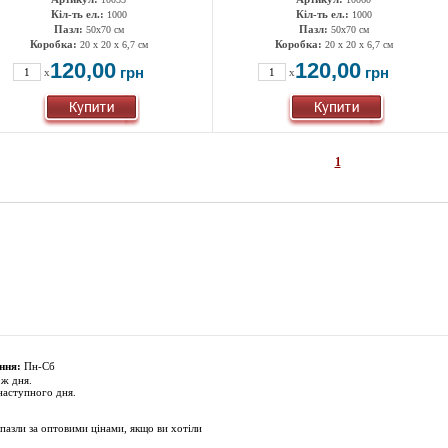
Кіл-ть ел.:
Кіл-ть ел.:
1000
1000
Пазл:
Пазл:
50х70 см
50х70 см
Коробка:
Коробка:
20 x 20 x 6,7 см
20 x 20 x 6,7 см
120,00
120,00
грн
грн
x
x
1
ння:
Пн-Сб
 ж дня.
наступного дня.
пазли за оптовими цінами, якщо ви хотіли