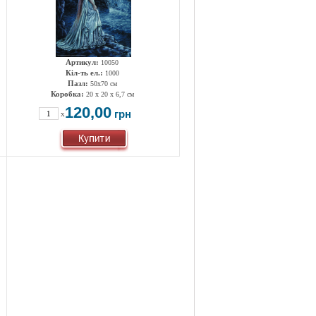
Артикул:
10050
Кіл-ть ел.:
1000
Пазл:
50х70 см
Коробка:
20 x 20 x 6,7 см
120,00
грн
x