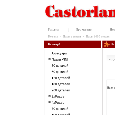
Головна
Про магазин
Нов
Головна
Пазли з дерева
Пазли 1000 деталей
Категорії
Паз
Аксесуари
сорту
Пазли MINI
30 деталей
60 деталей
120 деталей
180 деталей
Пазл д
260 деталей
2xPuzzle
4xPuzzle
70 деталей