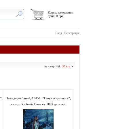
Кошик замовлення
сума:
0
грн.
Вхід
Реєстрація
|
на сторінці:
50 шт.
",
Пазл дерев"яний, 10050, "Генуя в сутінках",
автор: Victoria Francés, 1000 деталей