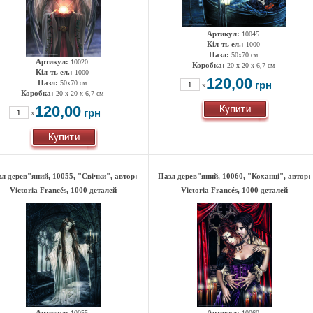
Артикул:
10045
Кіл-ть ел.:
1000
Пазл:
50х70 см
Артикул:
10020
Коробка:
20 x 20 x 6,7 см
Кіл-ть ел.:
1000
120,00
Пазл:
50х70 см
грн
x
Коробка:
20 x 20 x 6,7 см
120,00
грн
x
л дерев"яний, 10055, "Свічки", автор:
Пазл дерев"яний, 10060, "Коханці", автор:
Victoria Francés, 1000 деталей
Victoria Francés, 1000 деталей
Артикул:
Артикул:
10055
10060