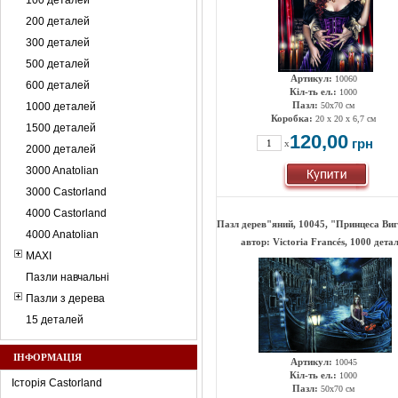
100 деталей
200 деталей
300 деталей
500 деталей
Артикул:
10060
600 деталей
Кіл-ть ел.:
1000
Пазл:
1000 деталей
50х70 см
Коробка:
20 x 20 x 6,7 см
1500 деталей
120,00
грн
x
2000 деталей
3000 Anatolian
3000 Castorland
4000 Castorland
Пазл дерев"яний, 10045, "Принцеса Ви
4000 Anatolian
автор: Victoria Francés, 1000 дета
MAXI
Пазли навчальні
Пазли з дерева
15 деталей
ІНФОРМАЦІЯ
Артикул:
10045
Кіл-ть ел.:
1000
Історія Castorland
Пазл:
50х70 см