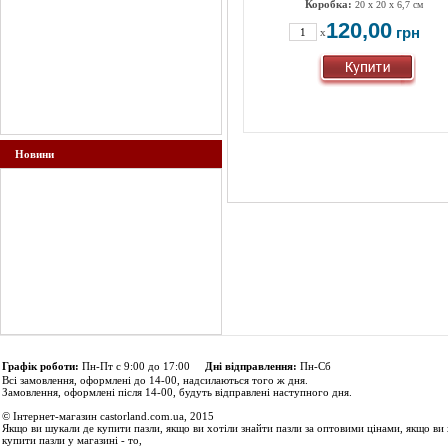
Коробка:
20 x 20 x 6,7 см
120,00
грн
x
Новини
Графік роботи:
Пн-Пт с 9:00 до 17:00
Дні відправлення:
Пн-Сб
Всі замовлення, оформлені до 14-00, надсилаються того ж дня.
Замовлення, оформлені після 14-00, будуть відправлені наступного дня.
© Інтернет-магазин castorland.com.ua, 2015
Якщо ви шукали де купити пазли, якщо ви хотіли знайти пазли за оптовими цінами, якщо ви 
купити пазли у магазині - то,