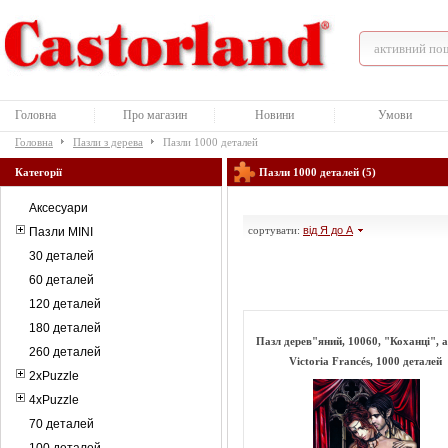
Головна
Про магазин
Новини
Умови
Головна
Пазли з дерева
Пазли 1000 деталей
Категорії
Пазли 1000 деталей (5)
Аксесуари
сортувати:
від Я до А
Пазли MINI
30 деталей
60 деталей
120 деталей
180 деталей
Пазл дерев"яний, 10060, "Коханці", 
260 деталей
Victoria Francés, 1000 деталей
2xPuzzle
4xPuzzle
70 деталей